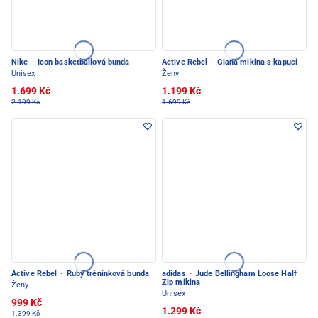
Nike
·
Icon basketballová bunda
Active Rebel
·
Giana mikina s kapucí
Unisex
Ženy
1.699 Kč
1.199 Kč
2.199 Kč
1.699 Kč
Active Rebel
·
Ruby tréninková bunda
adidas
·
Jude Bellingham Loose Half
Zip mikina
Ženy
Unisex
999 Kč
1.299 Kč
1.399 Kč