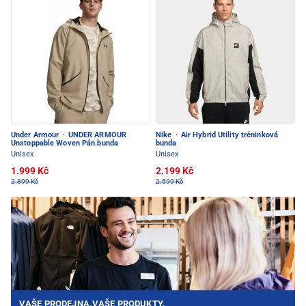
Under Armour
·
UNDER ARMOUR
Nike
·
Air Hybrid Utility tréninková
Unstoppable Woven Pán.bunda
bunda
Unisex
Unisex
1.999 Kč
2.199 Kč
2.899 Kč
2.599 Kč
VAŠE PRODEJNA.VAŠE PRODUKTY.