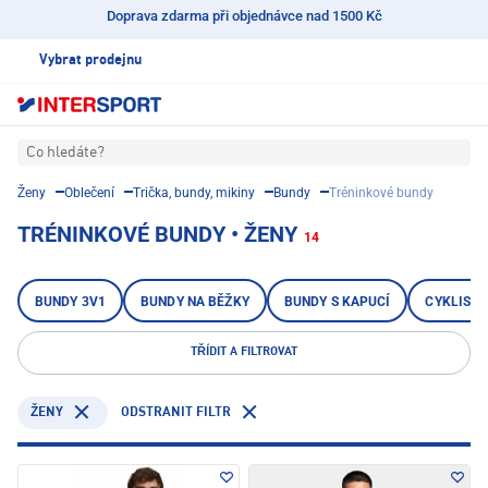
Doprava zdarma při objednávce nad 1500 Kč
Vybrat prodejnu
Co hledáte?
Ženy
Oblečení
Trička, bundy, mikiny
Bundy
Tréninkové bundy
TRÉNINKOVÉ BUNDY • ŽENY
14
BUNDY 3V1
BUNDY NA BĚŽKY
BUNDY S KAPUCÍ
CYKLISTI
TŘÍDIT A FILTROVAT
ODSTRANIT FILTR
ŽENY