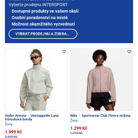
Vyberte prodejnu INTERSPORT:
Dostupné produkty ve vašem okolí
Osobní poradenství na místě
Možnost okamžitého vyzvednutí
VYBRAT PRODEJNU A ZOBRAZIT PRODUKTY
Under Armour
·
Unstoppable Luna
Nike
·
Sportswear Club Fleece mikina
tréninková bunda
Ženy
Ženy
1.299 Kč
1.999 Kč
1.799 Kč
2.599 Kč