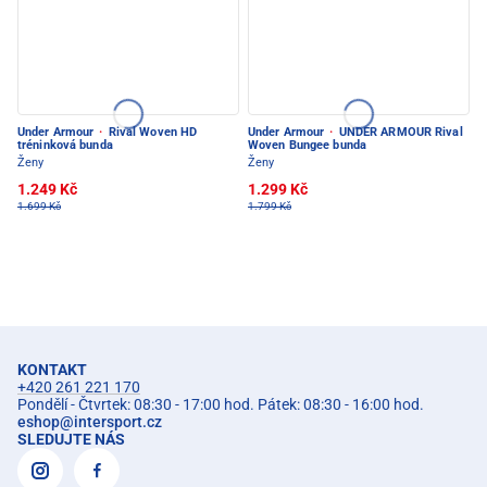
Under Armour
·
Rival Woven HD
Under Armour
·
UNDER ARMOUR Rival
tréninková bunda
Woven Bungee bunda
Ženy
Ženy
1.249 Kč
1.299 Kč
1.699 Kč
1.799 Kč
KONTAKT
+420 261 221 170
Pondělí - Čtvrtek: 08:30 - 17:00 hod. Pátek: 08:30 - 16:00 hod.
eshop
@
intersport.cz
SLEDUJTE NÁS