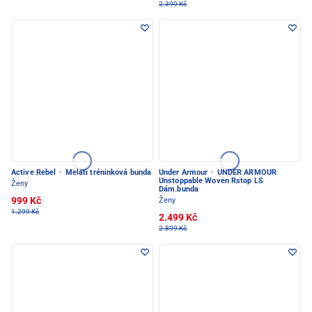
2.399 Kč
Active Rebel
·
Melati tréninková bunda
Under Armour
·
UNDER ARMOUR
Unstoppable Woven Rstop LS
Ženy
Dám.bunda
999 Kč
Ženy
1.299 Kč
2.499 Kč
2.899 Kč