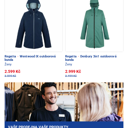
Regatta
·
Wentwood IX outdoorová
Regatta
·
Denbury 3in1 outdoorová
bunda
bunda
Ženy
Ženy
2.599 Kč
2.999 Kč
3.599 Kč
3.499 Kč
VAŠE PRODEJNA.VAŠE PRODUKTY.