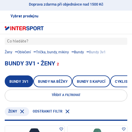
Doprava zdarma při objednávce nad 1500 Kč
Vybrat prodejnu
Co hledáte?
Ženy
Oblečení
Trička, bundy, mikiny
Bundy
Bundy 3v1
BUNDY 3V1 • ŽENY
2
BUNDY 3V1
BUNDY NA BĚŽKY
BUNDY S KAPUCÍ
CYKLISTI
TŘÍDIT A FILTROVAT
ODSTRANIT FILTR
ŽENY