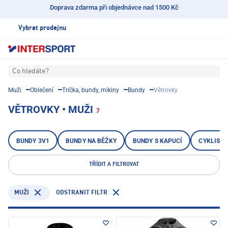
Doprava zdarma při objednávce nad 1500 Kč
Vybrat prodejnu
Co hledáte?
Muži
Oblečení
Trička, bundy, mikiny
Bundy
Větrovky
VĚTROVKY • MUŽI
7
BUNDY 3V1
BUNDY NA BĚŽKY
BUNDY S KAPUCÍ
CYKLISTI
TŘÍDIT A FILTROVAT
ODSTRANIT FILTR
MUŽI