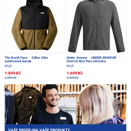
The North Face
·
Odles Hike
Under Armour
·
UNDER ARMOUR
outdoorová bunda
Stretch Wvn Pán.větrovka
Muži
Muži
1.899 Kč
1.699 Kč
2.599 Kč
2.099 Kč
VAŠE PRODEJNA.VAŠE PRODUKTY.