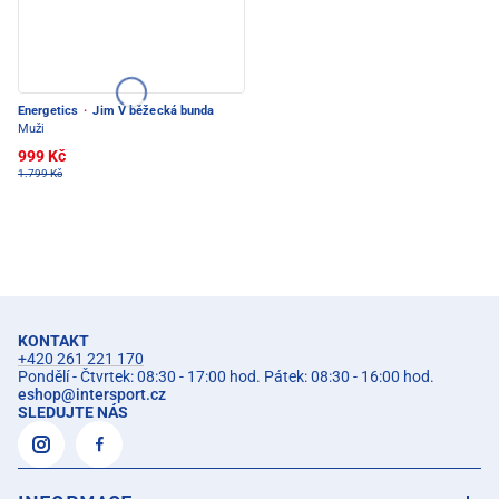
Energetics
·
Jim V běžecká bunda
Muži
999 Kč
1.799 Kč
KONTAKT
+420 261 221 170
Pondělí - Čtvrtek: 08:30 - 17:00 hod. Pátek: 08:30 - 16:00 hod.
eshop
@
intersport.cz
SLEDUJTE NÁS