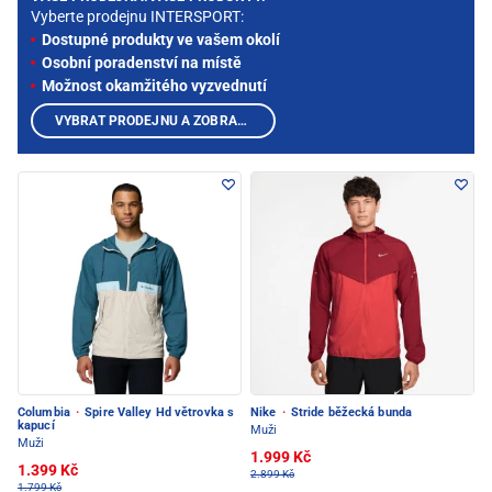
Vyberte prodejnu INTERSPORT:
Dostupné produkty ve vašem okolí
Osobní poradenství na místě
Možnost okamžitého vyzvednutí
VYBRAT PRODEJNU A ZOBRAZIT PRODUKTY
Columbia
·
Spire Valley Hd větrovka s
Nike
·
Stride běžecká bunda
kapucí
Muži
Muži
1.999 Kč
1.399 Kč
2.899 Kč
1.799 Kč