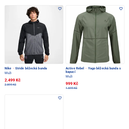
Nike
·
Stride běžecká bunda
Active Rebel
·
Yago běžecká bunda s
kapucí
Muži
Muži
2.499 Kč
999 Kč
2.899 Kč
1.699 Kč