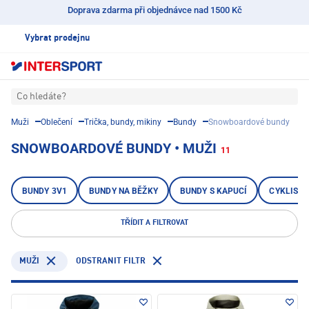
Doprava zdarma při objednávce nad 1500 Kč
Vybrat prodejnu
Co hledáte?
Muži
Oblečení
Trička, bundy, mikiny
Bundy
Snowboardové bundy
SNOWBOARDOVÉ BUNDY • MUŽI
11
BUNDY 3V1
BUNDY NA BĚŽKY
BUNDY S KAPUCÍ
CYKLISTI
TŘÍDIT A FILTROVAT
ODSTRANIT FILTR
MUŽI