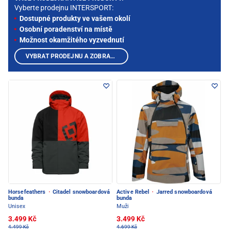
Vyberte prodejnu INTERSPORT:
Dostupné produkty ve vašem okolí
Osobní poradenství na místě
Možnost okamžitého vyzvednutí
VYBRAT PRODEJNU A ZOBRAZIT PRODUKTY
Horsefeathers
·
Citadel snowboardová
Active Rebel
·
Jarred snowboardová
bunda
bunda
Unisex
Muži
3.499 Kč
3.499 Kč
4.499 Kč
4.699 Kč