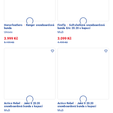
Horsefeathers
·
Ranger snowboardová
Firefly
·
Softshellová snowboardová
bunda
bunda Eric 20.20 s kapucí
Unisex
Muži
3.999 Kč
3.099 Kč
5.199 Kč
4.499 Kč
Active Rebel
·
Jake II 20.20
Active Rebel
·
Jake II 20.20
snowboardová bunda s kapucí
snowboardová bunda s kapucí
Muži
Muži