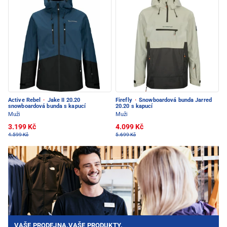
Active Rebel
·
Jake II 20.20
Firefly
·
Snowboardová bunda Jarred
snowboardová bunda s kapucí
20.20 s kapucí
Muži
Muži
3.199 Kč
4.099 Kč
4.599 Kč
5.699 Kč
VAŠE PRODEJNA.VAŠE PRODUKTY.