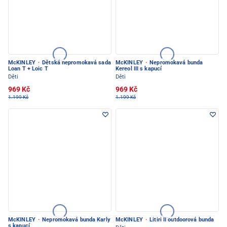
McKINLEY
·
Dětská nepromokavá sada
McKINLEY
·
Nepromokavá bunda
Loan T + Loic T
Kereol III s kapucí
Děti
Děti
969 Kč
969 Kč
1.199 Kč
1.199 Kč
McKINLEY
·
Nepromokavá bunda Karly
McKINLEY
·
Litiri II outdoorová bunda
s kapucí