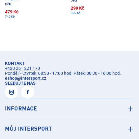
Děti
Děti
299 Kč
479 Kč
899 Kč
749 Kč
KONTAKT
+420 261 221 170
Pondělí - Čtvrtek: 08:30 - 17:00 hod. Pátek: 08:30 - 16:00 hod.
eshop
@
intersport.cz
SLEDUJTE NÁS
INFORMACE
MŮJ INTERSPORT