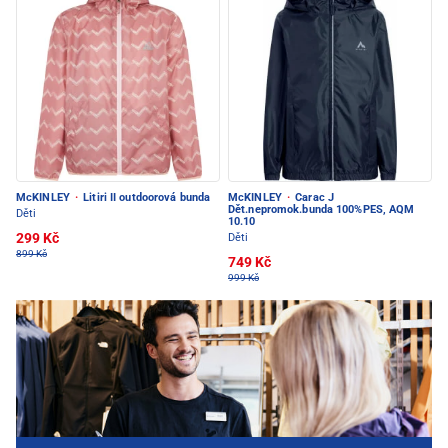
McKINLEY
·
Litiri II outdoorová bunda
McKINLEY
·
Carac J
Dět.nepromok.bunda 100%PES, AQM
Děti
10.10
299 Kč
Děti
899 Kč
749 Kč
999 Kč