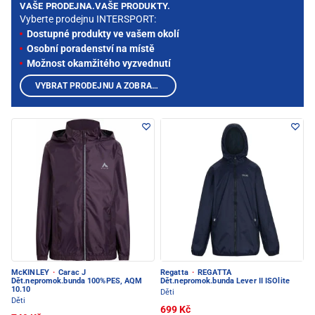
VAŠE PRODEJNA.VAŠE PRODUKTY.
Vyberte prodejnu INTERSPORT:
Dostupné produkty ve vašem okolí
Osobní poradenství na místě
Možnost okamžitého vyzvednutí
VYBRAT PRODEJNU A ZOBRAZIT PRODUKTY
McKINLEY
·
Carac J
Regatta
·
REGATTA
Dět.nepromok.bunda 100%PES, AQM
Dět.nepromok.bunda Lever II ISOlite
10.10
Děti
Děti
699 Kč