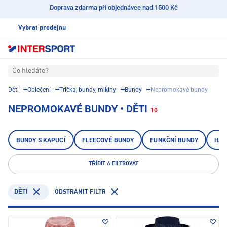
Doprava zdarma při objednávce nad 1500 Kč
Vybrat prodejnu
Co hledáte?
Děti
Oblečení
Trička, bundy, mikiny
Bundy
Nepromokavé bundy
NEPROMOKAVÉ BUNDY • DĚTI
10
BUNDY S KAPUCÍ
FLEECOVÉ BUNDY
FUNKČNÍ BUNDY
HAR
TŘÍDIT A FILTROVAT
ODSTRANIT FILTR
DĚTI