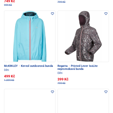
749 Kč
799 Kč
999 Kč
McKINLEY
·
Kereol outdoorová bunda
Regatta
·
Printed Lever IsoLite
nepromokavá bunda
Děti
Děti
499 Kč
399 Kč
1.099 Kč
799 Kč