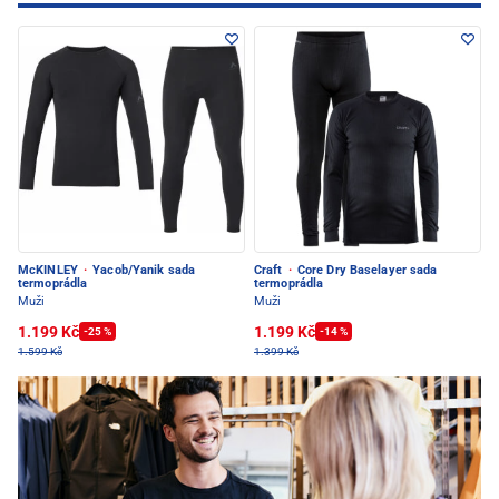
McKINLEY
·
Yacob/Yanik sada
Craft
·
Core Dry Baselayer sada
termoprádla
termoprádla
Muži
Muži
1.199 Kč
1.199 Kč
-25 %
-14 %
1.599 Kč
1.399 Kč