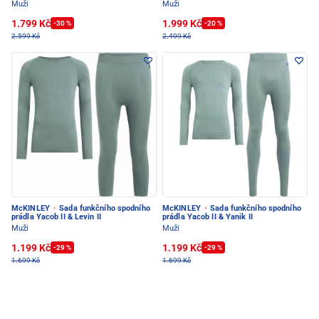
Muži
Muži
1.799 Kč
1.999 Kč
-30 %
-20 %
2.599 Kč
2.499 Kč
McKINLEY
·
Sada funkčního spodního
McKINLEY
·
Sada funkčního spodního
prádla Yacob II & Levin II
prádla Yacob II & Yanik II
Muži
Muži
1.199 Kč
1.199 Kč
-29 %
-29 %
1.699 Kč
1.699 Kč