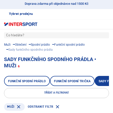
Doprava zdarma při objednávce nad 1500 Kč
Vybrat prodejnu
Co hledáte?
Muži
Oblečení
Spodní prádlo
Funkční spodní prádlo
Sady funkčního spodního prádla
SADY FUNKČNÍHO SPODNÍHO PRÁDLA •
MUŽI
6
FUNKČNÍ SPODNÍ PRÁDLO
FUNKČNÍ SPODNÍ TRIČKA
SADY FU
TŘÍDIT A FILTROVAT
ODSTRANIT FILTR
MUŽI