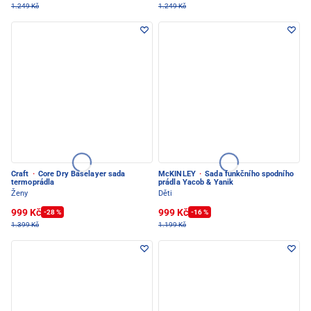
1.249 Kč
1.249 Kč
Craft
·
Core Dry Baselayer sada
McKINLEY
·
Sada funkčního spodního
termoprádla
prádla Yacob & Yanik
Ženy
Děti
999 Kč
999 Kč
-28 %
-16 %
1.399 Kč
1.199 Kč