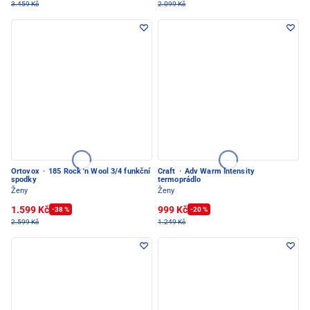
3.459 Kč
2.099 Kč
Ortovox
·
185 Rock 'n Wool 3/4 funkční
Craft
·
Adv Warm Intensity
spodky
termoprádlo
Ženy
Ženy
1.599 Kč
999 Kč
-38 %
-20 %
2.599 Kč
1.249 Kč