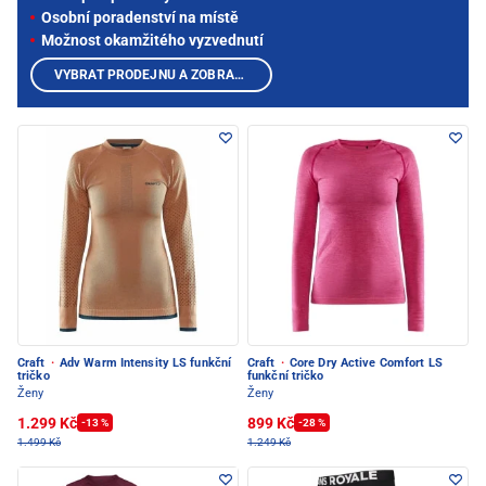
Osobní poradenství na místě
Možnost okamžitého vyzvednutí
VYBRAT PRODEJNU A ZOBRAZIT PRODUKTY
Craft
·
Adv Warm Intensity LS funkční
Craft
·
Core Dry Active Comfort LS
tričko
funkční tričko
Ženy
Ženy
1.299 Kč
899 Kč
-13 %
-28 %
1.499 Kč
1.249 Kč