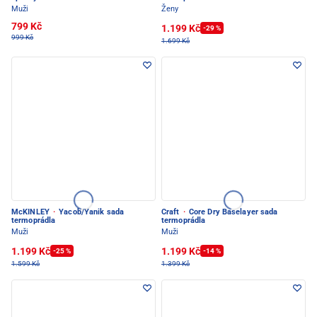
Muži
Ženy
799 Kč
1.199 Kč
-29 %
999 Kč
1.699 Kč
McKINLEY
·
Yacob/Yanik sada
Craft
·
Core Dry Baselayer sada
termoprádla
termoprádla
Muži
Muži
1.199 Kč
1.199 Kč
-25 %
-14 %
1.599 Kč
1.399 Kč