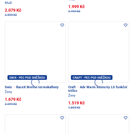
Muži
1.999 Kč
2.079 Kč
2.499 Kč
2.599 Kč
SWIX - PEC POD SNĚŽKOU
CRAFT - PEC POD SNĚŽKOU
Swix
·
RaceX Merino termokalhoty
Craft
·
Adv Warm Intensity LS funkční
tričko
Ženy
Ženy
1.679 Kč
1.519 Kč
2.099 Kč
1.899 Kč