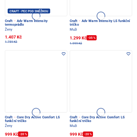
CRAFT - PEC POD SNĚŽKOU
Craft
·
Adv Warm Intensity
Craft
·
Adv Warm Intensity LS funkční
termoprádlo
tričko
Ženy
Muži
1.407 Kč
1.299 Kč
-35 %
1.759 Kč
1.999 Kč
Craft
·
Core Dry Active Comfort LS
Craft
·
Core Dry Active Comfort LS
funkční tričko
funkční tričko
Ženy
Muži
999 Kč
999 Kč
-20 %
-20 %