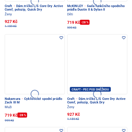
Craft
·
Dám.tričko L/S Core Dry Active
McKINLEY
·
Sada funkčního spodního
Comf, polozip, Quick Dry
prádla Dustin II & Dylan II
Ženy
Děti
927 Kč
719 Kč
-28 %
1.159 Kč
999 Kč
CRAFT - PEC POD SNĚŽKOU
Nakamura
·
Cyklistické spodní prádlo
Craft
·
Dám.tričko L/S Core Dry Active
Zack III M
Comf, polozip, Quick Dry
Muži
Ženy
927 Kč
719 Kč
-28 %
1.159 Kč
999 Kč