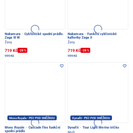
Nakamura
·
Cyklistické spodní prádlo
Nakamura
·
Funkční cyklistické
Zaga III W
kalhotky Zaga II
Ženy
Ženy
719 Kč
719 Kč
-28 %
-28 %
999 Kč
999 Kč
Mons Royale - PEC POD SNĚŽKOU
Dynafit - PEC POD SNĚŽKOU
Mons Royale
·
Cascade flex funkční
Dynafit
·
Tour Light Merino tričko
spodní prádlo
Muži