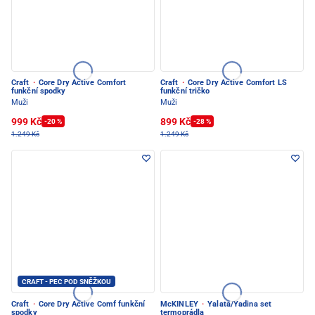
Craft
·
Core Dry Active Comfort
Craft
·
Core Dry Active Comfort LS
funkční spodky
funkční tričko
Muži
Muži
999 Kč
899 Kč
-20 %
-28 %
1.249 Kč
1.249 Kč
CRAFT - PEC POD SNĚŽKOU
Craft
·
Core Dry Active Comf funkční
McKINLEY
·
Yalata/Yadina set
spodky
termoprádla