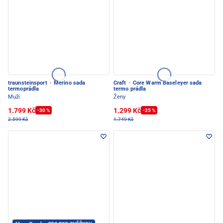
traunsteinsport
·
Merino sada
Craft
·
Core Warm Baseleyer sada
termoprádla
termo prádla
Muži
Ženy
1.799 Kč
1.299 Kč
-30 %
-25 %
2.599 Kč
1.749 Kč