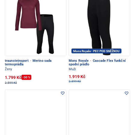
Mons Royale - PEC POD SNĚŽKOU
traunsteinsport
·
Merino sada
Mons Royale
·
Cascade Flex funkční
termoprádla
spodní prádlo
Ženy
Muži
1.919 Kč
1.799 Kč
-30 %
2.399 Kč
2.599 Kč