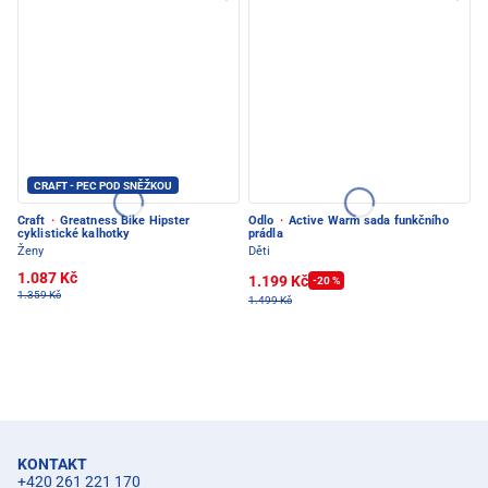
CRAFT - PEC POD SNĚŽKOU
Craft
·
Greatness Bike Hipster
Odlo
·
Active Warm sada funkčního
cyklistické kalhotky
prádla
Ženy
Děti
1.087 Kč
1.199 Kč
-20 %
1.359 Kč
1.499 Kč
KONTAKT
+420 261 221 170