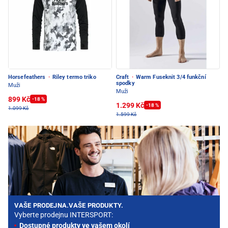
Horsefeathers
·
Riley termo triko
Craft
·
Warm Fuseknit 3/4 funkční
spodky
Muži
Muži
899 Kč
-18 %
1.299 Kč
-18 %
1.099 Kč
1.599 Kč
VAŠE PRODEJNA.VAŠE PRODUKTY.
Vyberte prodejnu INTERSPORT:
Dostupné produkty ve vašem okolí