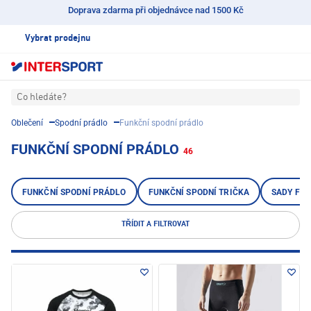
Doprava zdarma při objednávce nad 1500 Kč
Vybrat prodejnu
Co hledáte?
Oblečení
Spodní prádlo
Funkční spodní prádlo
FUNKČNÍ SPODNÍ PRÁDLO
46
FUNKČNÍ SPODNÍ PRÁDLO
FUNKČNÍ SPODNÍ TRIČKA
SADY FU
TŘÍDIT A FILTROVAT