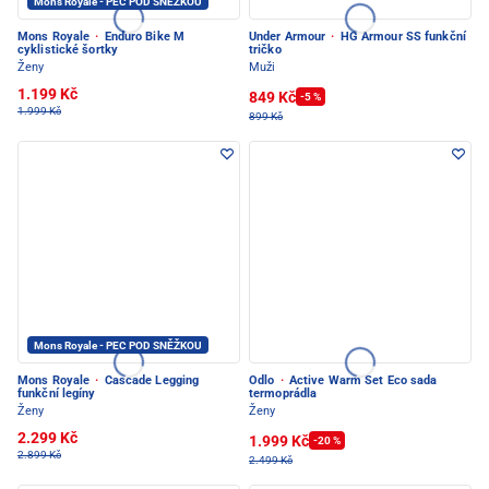
Mons Royale - PEC POD SNĚŽKOU
Mons Royale
·
Enduro Bike M
Under Armour
·
HG Armour SS funkční
cyklistické šortky
tričko
Ženy
Muži
1.199 Kč
849 Kč
-5 %
1.999 Kč
899 Kč
Mons Royale - PEC POD SNĚŽKOU
Mons Royale
·
Cascade Legging
Odlo
·
Active Warm Set Eco sada
funkční legíny
termoprádla
Ženy
Ženy
2.299 Kč
1.999 Kč
-20 %
2.899 Kč
2.499 Kč