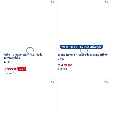
Mons Royale - PEC POD SNĚŽKOU
Odlo
·
Active Warm Set sada
Mons Royale
·
Cascade Merino tričko
termoprádla
Ženy
Muži
2.479 Kč
1.999 Kč
-20 %
3.099 Kč
2.499 Kč