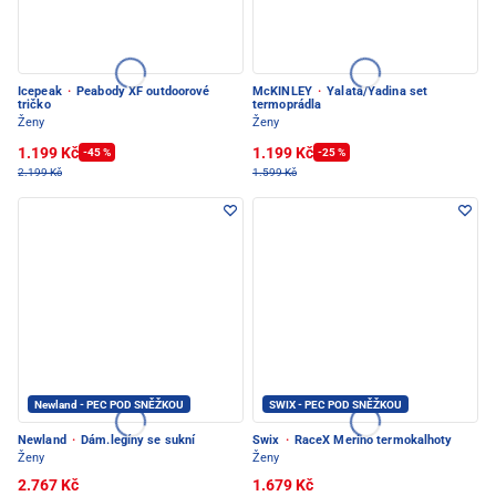
Icepeak
·
Peabody XF outdoorové
McKINLEY
·
Yalata/Yadina set
tričko
termoprádla
Ženy
Ženy
1.199 Kč
1.199 Kč
-45 %
-25 %
2.199 Kč
1.599 Kč
Newland - PEC POD SNĚŽKOU
SWIX - PEC POD SNĚŽKOU
Newland
·
Dám.legíny se sukní
Swix
·
RaceX Merino termokalhoty
Ženy
Ženy
2.767 Kč
1.679 Kč