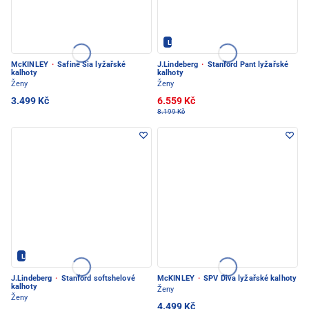
LINDEBERG - PEC POD SNĚŽKOU
McKINLEY
·
Safine Sia lyžařské
J.Lindeberg
·
Stanford Pant lyžařské
kalhoty
kalhoty
Ženy
Ženy
3.499 Kč
6.559 Kč
8.199 Kč
LINDEBERG - PEC POD SNĚŽKOU
J.Lindeberg
·
Stanford softshelové
McKINLEY
·
SPV Diva lyžařské kalhoty
kalhoty
Ženy
Ženy
4.499 Kč