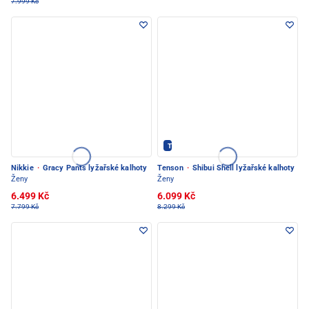
7.999 Kč
Tenson - PEC POD SNĚŽKOU
Nikkie
·
Gracy Pants lyžařské kalhoty
Tenson
·
Shibui Shell lyžařské kalhoty
Ženy
Ženy
6.499 Kč
6.099 Kč
7.799 Kč
8.299 Kč