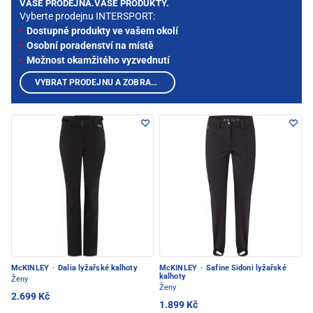
VAŠE PRODEJNA.VAŠE PRODUKTY.
Vyberte prodejnu INTERSPORT:
Dostupné produkty ve vašem okolí
Osobní poradenství na místě
Možnost okamžitého vyzvednutí
VYBRAT PRODEJNU A ZOBRAZIT PRODUKTY
McKINLEY
·
Dalia lyžařské kalhoty
McKINLEY
·
Safine Sidoni lyžařské
kalhoty
Ženy
Ženy
2.699 Kč
1.899 Kč