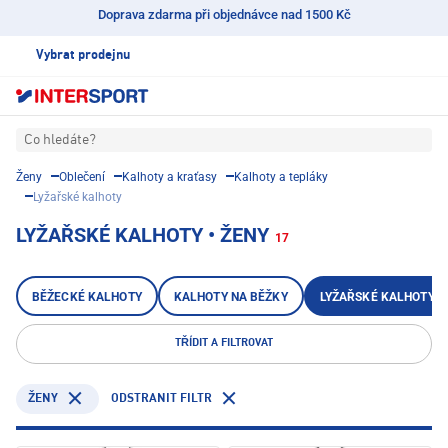
Doprava zdarma při objednávce nad 1500 Kč
Vybrat prodejnu
Co hledáte?
Ženy
Oblečení
Kalhoty a kraťasy
Kalhoty a tepláky
Lyžařské kalhoty
LYŽAŘSKÉ KALHOTY • ŽENY
17
BĚŽECKÉ KALHOTY
KALHOTY NA BĚŽKY
LYŽAŘSKÉ KALHOTY
TŘÍDIT A FILTROVAT
ODSTRANIT FILTR
ŽENY