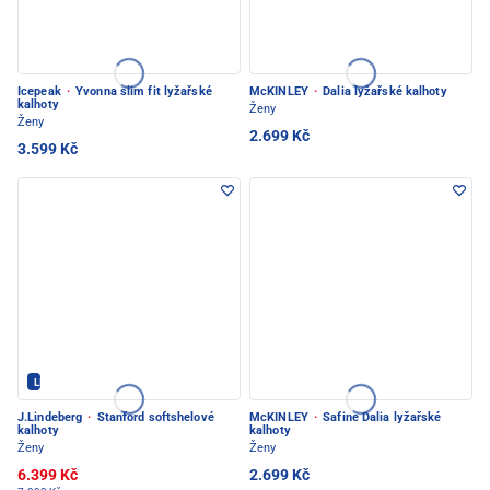
Icepeak
·
Yvonna slim fit lyžařské
McKINLEY
·
Dalia lyžařské kalhoty
kalhoty
Ženy
Ženy
2.699 Kč
3.599 Kč
LINDEBERG - PEC POD SNĚŽKOU
J.Lindeberg
·
Stanford softshelové
McKINLEY
·
Safine Dalia lyžařské
kalhoty
kalhoty
Ženy
Ženy
6.399 Kč
2.699 Kč