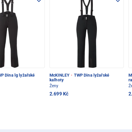
P Dina lg lyžařské
McKINLEY
·
TWP Dina lyžařské
M
kalhoty
r
Ženy
Ž
2.699 Kč
2