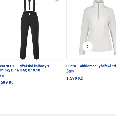
cKINLEY
·
Lyžařské kalhoty s
Luhta
·
Ahkiomaa lyžařské tr
amínky Dina II AQX 10.10
Ženy
eny
1.599 Kč
.699 Kč