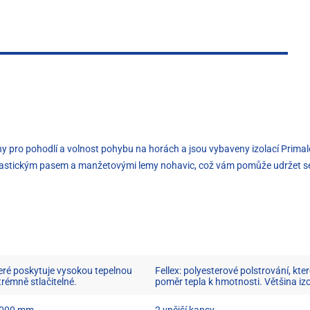
 pro pohodlí a volnost pohybu na horách a jsou vybaveny izolací Prima
lastickým pasem a manžetovými lemy nohavic, což vám pomůže udržet se
teré poskytuje vysokou tepelnou
Fellex: polyesterové polstrování, kt
trémně stlačitelné.
poměr tepla k hmotnosti. Většina iz
15000 mm
2 vnější kapsy