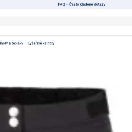
FAQ – Často kladené dotazy
lhoty a tepláky
Lyžařské kalhoty