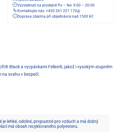
Vyzvednutí na prodejně Po – Ne: 9:00 – 20:00
Kontaktujte nás: +420 261 221 170
@
Doprava zdarma při objednávce nad 1500 Kč
loft® Black a vycpávkami Fellex®, jakož i vysokým stupněm
 na svahu v bezpečí.
eré je lehké, odolné, propustné pro vzduch a má dobrý
olací má obsah recyklovaného polyesteru.