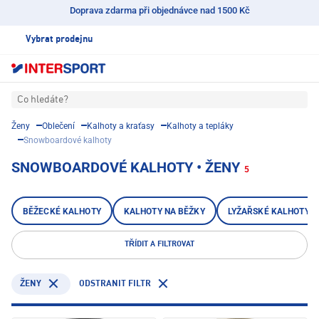
Doprava zdarma při objednávce nad 1500 Kč
Vybrat prodejnu
Co hledáte?
Ženy
Oblečení
Kalhoty a kraťasy
Kalhoty a tepláky
Snowboardové kalhoty
SNOWBOARDOVÉ KALHOTY • ŽENY
5
BĚŽECKÉ KALHOTY
KALHOTY NA BĚŽKY
LYŽAŘSKÉ KALHOTY
TŘÍDIT A FILTROVAT
ODSTRANIT FILTR
ŽENY