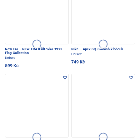
New Era
·
NEW ERA Kšiltovka 3930
Nike
·
Apex SQ Swoosh klobouk
Flag Collection
Unisex
Unisex
749 Kč
599 Kč