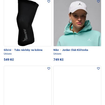
Silvini
·
Tubo návleky na kolena
Nike
·
Jordan Club Kšiltovka
Unisex
Unisex
549 Kč
749 Kč