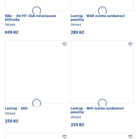
Nike
·
Dri-FIT Club volnočasová
Lasting
·
WSB merino outdoorové
kšiltovka
ponožky
Unisex
Unisex
699 Kč
289 Kč
Lasting
·
SKG
Lasting
·
WHI merino outdoorové
ponožky
Unisex
Unisex
259 Kč
259 Kč