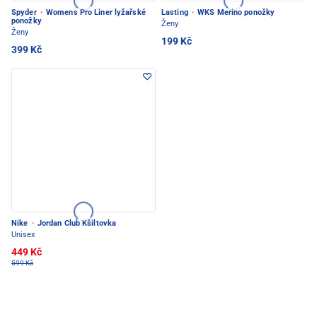
Spyder
·
Womens Pro Liner lyžařské
Lasting
·
WKS Merino ponožky
ponožky
Ženy
Ženy
199 Kč
399 Kč
Nike
·
Jordan Club Kšiltovka
Unisex
449 Kč
599 Kč