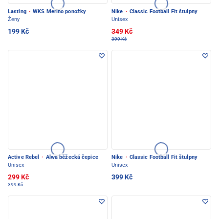
Lasting
·
WKS Merino ponožky
Nike
·
Classic Football Fit štulpny
Ženy
Unisex
199 Kč
349 Kč
399 Kč
Active Rebel
·
Alwa běžecká čepice
Nike
·
Classic Football Fit štulpny
Unisex
Unisex
299 Kč
399 Kč
399 Kč