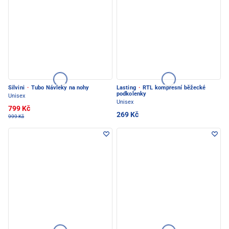
Silvini
·
Tubo Návleky na nohy
Lasting
·
RTL kompresní běžecké
podkolenky
Unisex
Unisex
799 Kč
269 Kč
999 Kč