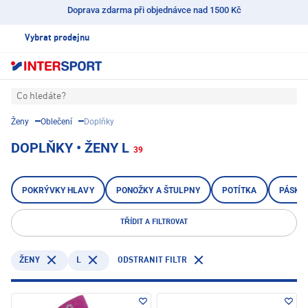
Doprava zdarma při objednávce nad 1500 Kč
Vybrat prodejnu
Co hledáte?
Ženy
Oblečení
Doplňky
DOPLŇKY • ŽENY L
39
POKRÝVKY HLAVY
PONOŽKY A ŠTULPNY
POTÍTKA
PÁSKY 
TŘÍDIT A FILTROVAT
L
ODSTRANIT FILTR
ŽENY