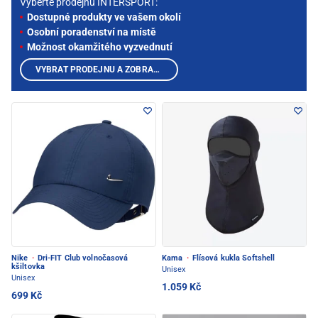
Vyberte prodejnu INTERSPORT:
Dostupné produkty ve vašem okolí
Osobní poradenství na místě
Možnost okamžitého vyzvednutí
VYBRAT PRODEJNU A ZOBRAZIT PRODUKTY
Nike
·
Dri-FIT Club volnočasová
Kama
·
Flísová kukla Softshell
kšiltovka
Unisex
Unisex
1.059 Kč
699 Kč