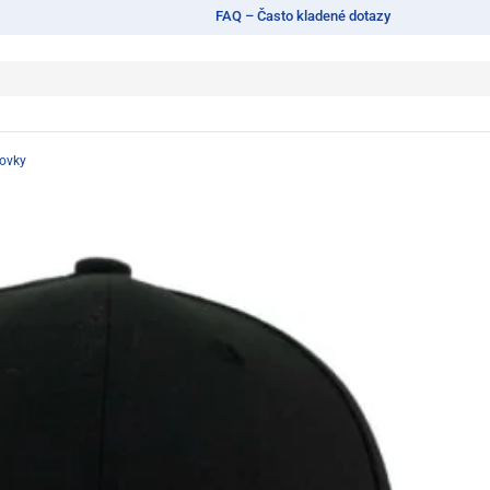
FAQ – Často kladené dotazy
tovky