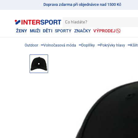
Doprava zdarma při objednávce nad 1500 Kč
Co hledáte?
ŽENY
MUŽI
DĚTI
SPORTY
ZNAČKY
VÝPRODEJ
Outdoor
Volnočasová móda
Doplňky
Pokrývky hlavy
Kšil