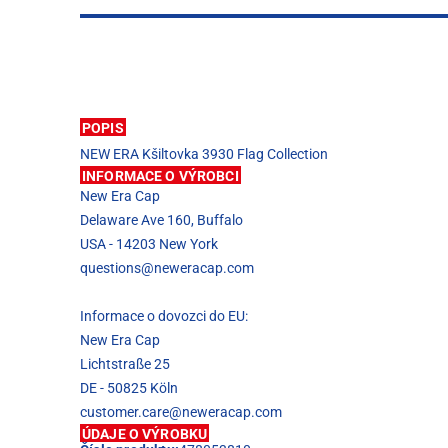
POPIS
NEW ERA Kšiltovka 3930 Flag Collection
INFORMACE O VÝROBCI
New Era Cap
Delaware Ave 160, Buffalo
USA - 14203 New York
questions@neweracap.com
Informace o dovozci do EU:
New Era Cap
Lichtstraße 25
DE - 50825 Köln
customer.care@neweracap.com
ÚDAJE O VÝROBKU