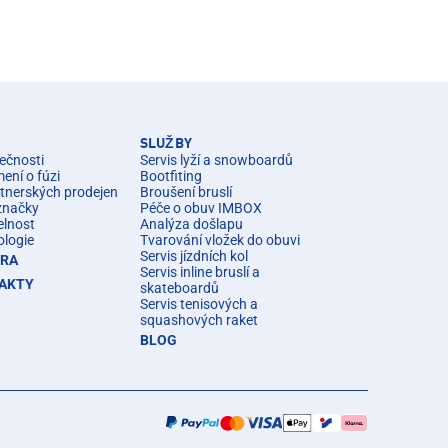
SLUŽBY
ečnosti
Servis lyží a snowboardů
ní o fúzi
Bootfiting
rtnerských prodejen
Broušení bruslí
značky
Péče o obuv IMBOX
elnost
Analýza došlapu
ologie
Tvarování vložek do obuvi
Servis jízdních kol
ÉRA
Servis inline bruslí a
AKTY
skateboardů
Servis tenisových a
squashových raket
BLOG