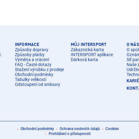
INFORMACE
MŮJ INTERSPORT
O NÁS
Způsoby dopravy
Zákaznická karta
O spol
d.
Způsoby platby
INTERSPORT aplikace
Oznáme
Výměna a vrácení
Dárková karta
Síť pa
FAQ - Časté dotazy
Naše 
Stažení výrobku z prodeje
Udržit
Obchodní podmínky
Techn
Tabulky velikostí
KARI
Odstoupení od smlouvy
KONT
Obchodní podmínky
Ochrana osobních údajů
Cookies
Prohlášení o přístupnosti