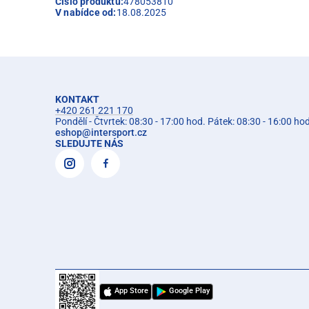
Číslo produktu:
478053810
V nabídce od:
18.08.2025
KONTAKT
+420 261 221 170
Pondělí - Čtvrtek: 08:30 - 17:00 hod. Pátek: 08:30 - 16:00 ho
eshop
@
intersport.cz
SLEDUJTE NÁS
App Store
Google Play