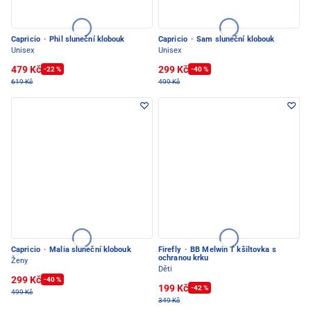
Capricio
·
Phil sluneční klobouk
Capricio
·
Sam sluneční klobouk
Unisex
Unisex
479 Kč
299 Kč
-22 %
-40 %
619 Kč
499 Kč
Capricio
·
Malia sluneční klobouk
Firefly
·
BB Melwin T kšiltovka s
ochranou krku
Ženy
Děti
299 Kč
-40 %
199 Kč
-42 %
499 Kč
349 Kč