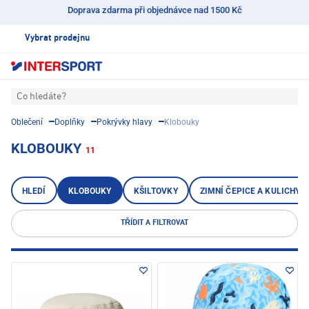
Doprava zdarma při objednávce nad 1500 Kč
Vybrat prodejnu
Co hledáte?
Oblečení
Doplňky
Pokrývky hlavy
Klobouky
KLOBOUKY
11
HLEDÍ
KLOBOUKY
KŠILTOVKY
ZIMNÍ ČEPICE A KULICHY
TŘÍDIT A FILTROVAT