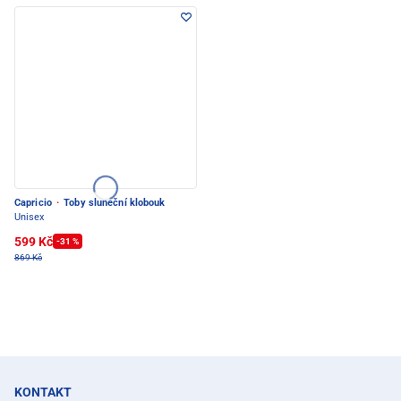
Capricio
·
Toby sluneční klobouk
Unisex
599 Kč
-31 %
869 Kč
KONTAKT