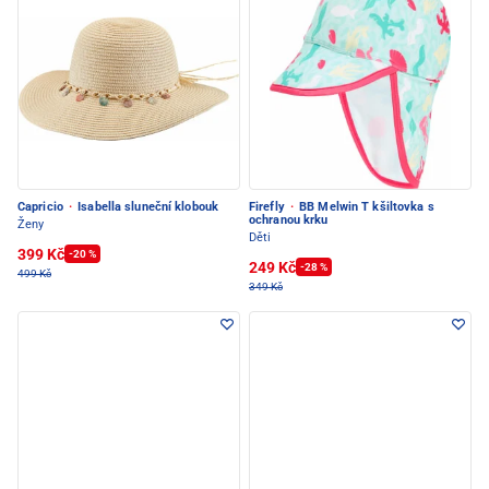
Capricio
·
Isabella sluneční klobouk
Firefly
·
BB Melwin T kšiltovka s
ochranou krku
Ženy
Děti
399 Kč
-20 %
249 Kč
-28 %
499 Kč
349 Kč