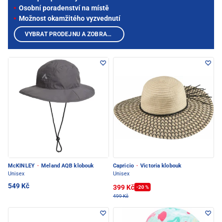
Osobní poradenství na místě
Možnost okamžitého vyzvednutí
VYBRAT PRODEJNU A ZOBRAZIT PRODUKTY
McKINLEY
·
Meland AQB klobouk
Capricio
·
Victoria klobouk
Unisex
Unisex
549 Kč
399 Kč
-20 %
499 Kč