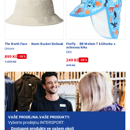
The North Face
·
Norm Bucket klobouk
Firefly
·
BB Melwin T kšiltovka s
ochranou krku
Unisex
Děti
899 Kč
-18 %
249 Kč
-28 %
1.099 Kč
349 Kč
VAŠE PRODEJNA.VAŠE PRODUKTY.
Vyberte prodejnu INTERSPORT:
Dostupné produkty ve vašem okolí