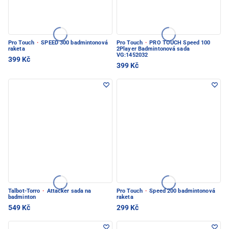
Pro Touch
·
SPEED 300 badmintonová
Pro Touch
·
PRO TOUCH Speed 100
raketa
2Player Badmintonová sada
VG:1452032
399 Kč
399 Kč
Talbot-Torro
·
Attacker sada na
Pro Touch
·
Speed 200 badmintonová
badminton
raketa
549 Kč
299 Kč