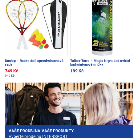
Dunlop
·
Racketball speedmintonová
Talbot-Torro
·
Magic Night Led svítící
sada
badmintonové míčky
749 Kč
199 Kč
949 Kč
VAŠE PRODEJNA.VAŠE PRODUKTY.
Vyberte prodejnu INTERSPORT: