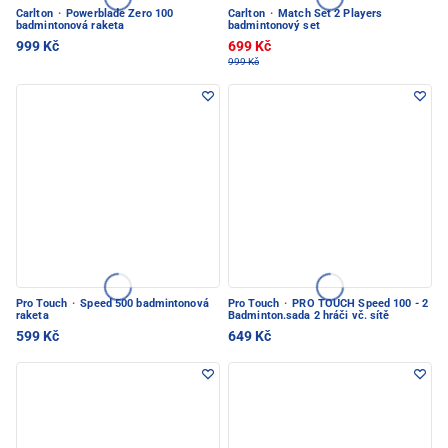
Carlton
·
Powerblade Zero 100
Carlton
·
Match Set 2 Players
badmintonová raketa
badmintonový set
999 Kč
699 Kč
999 Kč
Pro Touch
·
Speed 500 badmintonová
Pro Touch
·
PRO TOUCH Speed 100 - 2
raketa
Badminton.sada 2 hráči vč. sítě
599 Kč
649 Kč