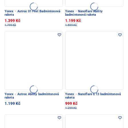
Yonex
·
Astrox 01 Feel Badmintonová
Yonex
·
Nanoflare Ability
raketa
badmintonová raketa
1.399 Kč
1.199 Kč
1.799 Kč
1.599 Kč
Yonex
·
Astrox Ability badmintonová
Yonex
·
Nanoflare E 13 badmintonová
raketa
raketa
1.199 Kč
999 Kč
1.299 Kč