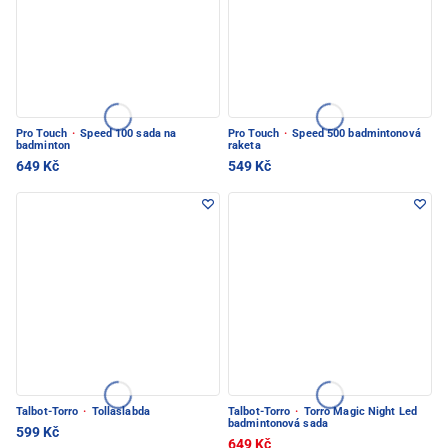
Pro Touch
·
Speed 100 sada na
Pro Touch
·
Speed 500 badmintonová
badminton
raketa
649 Kč
549 Kč
Talbot-Torro
·
Tollaslabda
Talbot-Torro
·
Torro Magic Night Led
badmintonová sada
599 Kč
649 Kč