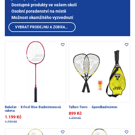
Dostupné produkty ve vašem okolí
Osobní poradenství na místě
Možnost okamžitého vyzvednutí
VYBRAT PRODEJNU A ZOBRAZIT PRODUKTY
Babolat
·
X-Feel Rise Badmintonová
Talbot-Torro
·
Speedbadminton
raketa
899 Kč
1.199 Kč
1.299 Kč
1.799 Kč