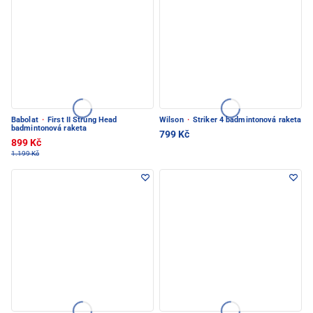
Babolat
·
First II Strung Head
Wilson
·
Striker 4 badmintonová raketa
badmintonová raketa
799 Kč
899 Kč
1.199 Kč