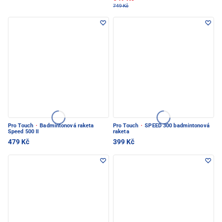
749 Kč
Pro Touch
·
Badmintonová raketa
Pro Touch
·
SPEED 300 badmintonová
Speed 500 II
raketa
479 Kč
399 Kč