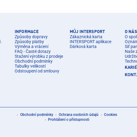
INFORMACE
MŮJ INTERSPORT
O NÁS
Způsoby dopravy
Zákaznická karta
O spol
d.
Způsoby platby
INTERSPORT aplikace
Oznáme
Výměna a vrácení
Dárková karta
Síť pa
FAQ - Časté dotazy
Naše 
Stažení výrobku z prodeje
Udržit
Obchodní podmínky
Techn
Tabulky velikostí
KARI
Odstoupení od smlouvy
KONT
Obchodní podmínky
Ochrana osobních údajů
Cookies
Prohlášení o přístupnosti