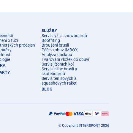
SLUŽBY
ečnosti
Servis lyží a snowboardů
ní o fúzi
Bootfiting
rtnerských prodejen
Broušení bruslí
značky
Péče o obuv IMBOX
elnost
Analýza došlapu
ologie
Tvarování vložek do obuvi
Servis jízdních kol
ÉRA
Servis inline bruslí a
AKTY
skateboardů
Servis tenisových a
squashových raket
BLOG
© Copyright INTERSPORT 2026