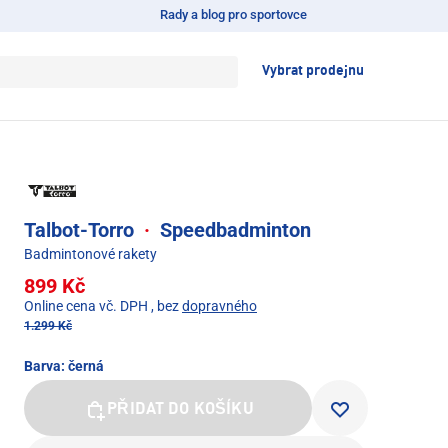
Rady a blog pro sportovce
Vybrat prodejnu
Talbot-Torro
·
Speedbadminton
Badmintonové rakety
899 Kč
Online cena vč. DPH
, bez
dopravného
1.299 Kč
Barva:
černá
PŘIDAT DO KOŠÍKU