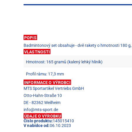
POPIS
Badmintonový set obsahuje - dvě rakety o hmotnosti 180 g, 
VLASTNOSTI
Hmotnost: 165 gramů (kalený lehký hliník)
Profil rámu: 17,3 mm
INFORMACE O VÝROBCI
MTS Sportartikel Vertriebs GmbH
Otto-Hahn-Straße 10
DE - 82362 Weilheim
info@mts-sport.de
ÚDAJE O VÝROBKU
Číslo produktu:
145015410
V nabídce od:
06.10.2023