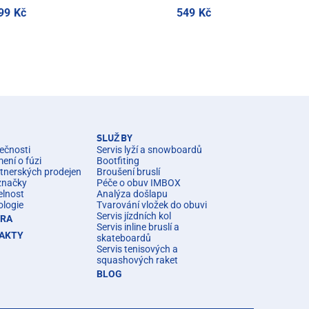
99 Kč
549 Kč
SLUŽBY
ečnosti
Servis lyží a snowboardů
ní o fúzi
Bootfiting
rtnerských prodejen
Broušení bruslí
značky
Péče o obuv IMBOX
elnost
Analýza došlapu
ologie
Tvarování vložek do obuvi
Servis jízdních kol
ÉRA
Servis inline bruslí a
AKTY
skateboardů
Servis tenisových a
squashových raket
BLOG