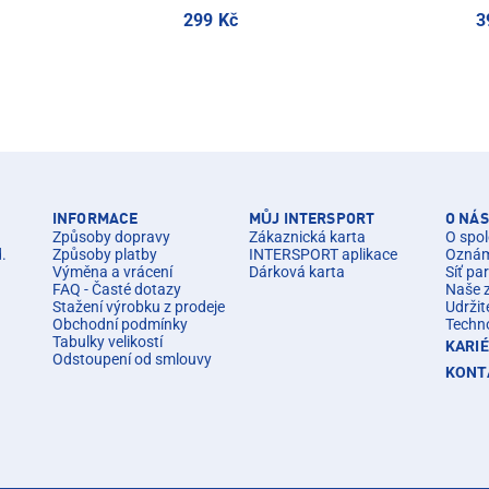
299 Kč
3
INFORMACE
MŮJ INTERSPORT
O NÁS
Způsoby dopravy
Zákaznická karta
O spol
d.
Způsoby platby
INTERSPORT aplikace
Oznáme
Výměna a vrácení
Dárková karta
Síť pa
FAQ - Časté dotazy
Naše 
Stažení výrobku z prodeje
Udržit
Obchodní podmínky
Techn
Tabulky velikostí
KARI
Odstoupení od smlouvy
KONT