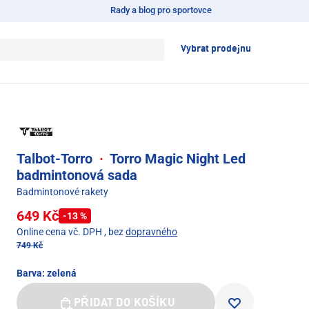
Rady a blog pro sportovce
Vybrat prodejnu
Talbot-Torro
·
Torro Magic Night Led
badmintonová sada
Badmintonové rakety
649 Kč
-13 %
Online cena vč. DPH
, bez
dopravného
749 Kč
Barva:
zelená
PŘIDAT DO KOŠÍKU