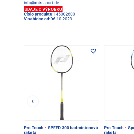
info@mts-sport.de
ÚDAJE O VÝROBKU
Číslo produktu:
145002600
V nabídce od:
06.10.2023
Pro Touch
·
SPEED 300 badmintonová
Pro Touch
·
Spe
raketa
raketa