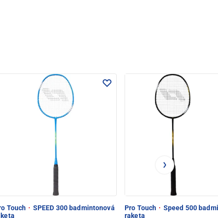
ro Touch
·
SPEED 300 badmintonová
Pro Touch
·
Speed 500 badmi
aketa
raketa