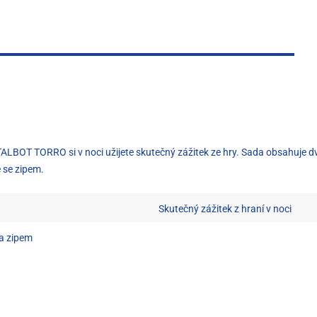
BOT TORRO si v noci užijete skutečný zážitek ze hry. Sada obsahuje dvě 
e se zipem.
Skutečný zážitek z hraní v noci
 a zipem