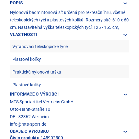
POPIS
Nylonová badmintonová síť určená pro rekreační hru, včetně
teleskopických tyčí a plastových kolíků. Rozměry sítě: 610 x 60
cm. Nastavitelná výška teleskopických tyčí: 125 - 155 cm,
VLASTNOSTI
Vytahovací teleskopické tyče
Plastové kolíky
Praktická nylonová taška
Plastové kolíky
INFORMACE O VÝROBCI
MTS Sportartikel Vertriebs GmbH
Otto-Hahn-Straße 10
DE - 82362 Weilheim
info@mts-sport.de
ÚDAJE O VÝROBKU
Číslo produktu:
145902500