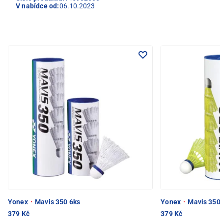
V nabídce od:
06.10.2023
Yonex
·
Mavis 350 6ks
Yonex
·
Mavis 350
379 Kč
379 Kč