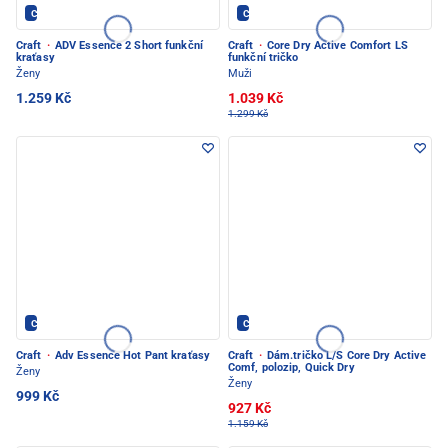
CRAFT - PEC POD SNĚŽKOU
CRAFT - PEC POD SNĚŽKOU
Craft
·
ADV Essence 2 Short funkční
Craft
·
Core Dry Active Comfort LS
kraťasy
funkční tričko
Ženy
Muži
1.259 Kč
1.039 Kč
1.299 Kč
CRAFT - PEC POD SNĚŽKOU
CRAFT - PEC POD SNĚŽKOU
Craft
·
Adv Essence Hot Pant kraťasy
Craft
·
Dám.tričko L/S Core Dry Active
Comf, polozip, Quick Dry
Ženy
Ženy
999 Kč
927 Kč
1.159 Kč