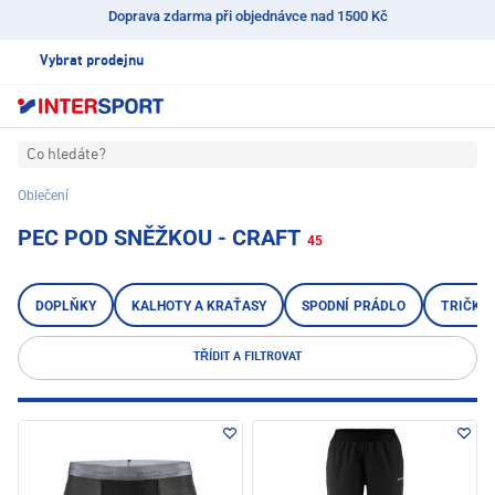
Doprava zdarma při objednávce nad 1500 Kč
Vybrat prodejnu
Co hledáte?
Oblečení
PEC POD SNĚŽKOU - CRAFT
45
DOPLŇKY
KALHOTY A KRAŤASY
SPODNÍ PRÁDLO
TRIČKA,
TŘÍDIT A FILTROVAT