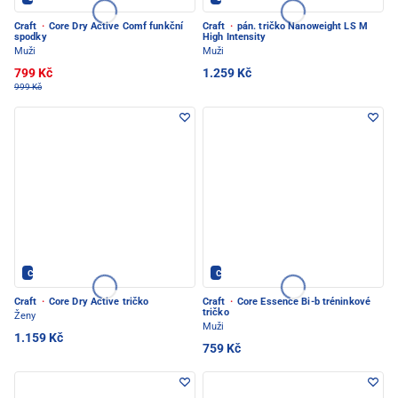
Craft
·
Core Dry Active Comf funkční
Craft
·
pán. tričko Nanoweight LS M
spodky
High Intensity
Muži
Muži
799 Kč
1.259 Kč
999 Kč
CRAFT - PEC POD SNĚŽKOU
CRAFT - PEC POD SNĚŽKOU
Craft
·
Core Dry Active tričko
Craft
·
Core Essence Bi-b tréninkové
tričko
Ženy
Muži
1.159 Kč
759 Kč