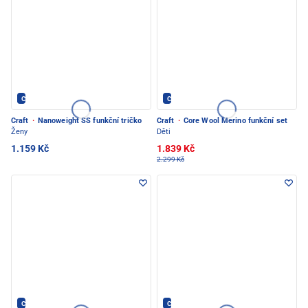
CRAFT - PEC POD SNĚŽKOU
CRAFT - PEC POD SNĚŽKOU
Craft
·
Nanoweight SS funkční tričko
Craft
·
Core Wool Merino funkční set
Ženy
Děti
1.159 Kč
1.839 Kč
2.299 Kč
CRAFT - PEC POD SNĚŽKOU
CRAFT - PEC POD SNĚŽKOU