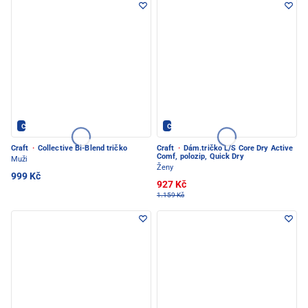
CRAFT - PEC POD SNĚŽKOU
CRAFT - PEC POD SNĚŽKOU
Craft
·
Collective Bi-Blend tričko
Craft
·
Dám.tričko L/S Core Dry Active
Comf, polozip, Quick Dry
Muži
Ženy
999 Kč
927 Kč
1.159 Kč