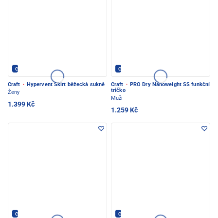
CRAFT - PEC POD SNĚŽKOU
CRAFT - PEC POD SNĚŽKOU
Craft
·
Hypervent Skirt běžecká sukně
Craft
·
PRO Dry Nanoweight SS funkční
tričko
Ženy
Muži
1.399 Kč
1.259 Kč
CRAFT - PEC POD SNĚŽKOU
CRAFT - PEC POD SNĚŽKOU