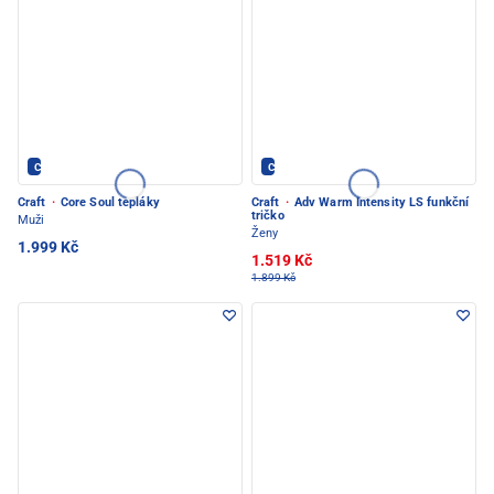
CRAFT - PEC POD SNĚŽKOU
CRAFT - PEC POD SNĚŽKOU
Craft
·
Core Soul tepláky
Craft
·
Adv Warm Intensity LS funkční
tričko
Muži
Ženy
1.999 Kč
1.519 Kč
1.899 Kč