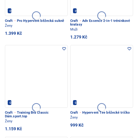
CRAFT - PEC POD SNĚŽKOU
CRAFT - PEC POD SNĚŽKOU
Craft
·
Pro Hypervent běžecká sukně
Craft
·
Adv Essence 2-in-1 tréninkové
kraťasy
Ženy
Muži
1.399 Kč
1.279 Kč
CRAFT - PEC POD SNĚŽKOU
CRAFT - PEC POD SNĚŽKOU
Craft
·
Training Bra Classic
Craft
·
Hypervent Tee běžecké tričko
Dám.sport.top
Ženy
Ženy
999 Kč
1.159 Kč