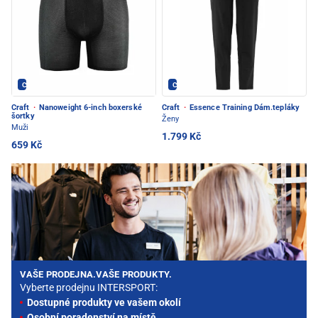
CRAFT - PEC POD SNĚŽKOU
CRAFT - PEC POD SNĚŽKOU
Craft
·
Nanoweight 6-inch boxerské
Craft
·
Essence Training Dám.tepláky
šortky
Ženy
Muži
1.799 Kč
659 Kč
VAŠE PRODEJNA.VAŠE PRODUKTY.
Vyberte prodejnu INTERSPORT:
Dostupné produkty ve vašem okolí
Osobní poradenství na místě