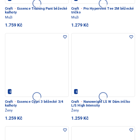
Craft
·
Essence Training Pant běžecké
Craft
·
Pro Hypervent Tee 2M běžecké
kalhoty
tričko
Muži
Muži
1.759 Kč
1.279 Kč
CRAFT - PEC POD SNĚŽKOU
CRAFT - PEC POD SNĚŽKOU
Craft
·
Essence Cypri 3 běžecké 3/4
Craft
·
Nanoweight LS W Dám.tričko
kalhoty
L/S High Intensity
Ženy
Ženy
1.259 Kč
1.259 Kč