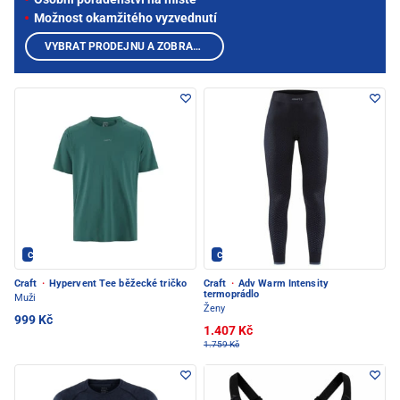
Možnost okamžitého vyzvednutí
VYBRAT PRODEJNU A ZOBRAZIT PRODUKTY
CRAFT - PEC POD SNĚŽKOU
CRAFT - PEC POD SNĚŽKOU
Craft
·
Hypervent Tee běžecké tričko
Craft
·
Adv Warm Intensity
termoprádlo
Muži
Ženy
999 Kč
1.407 Kč
1.759 Kč