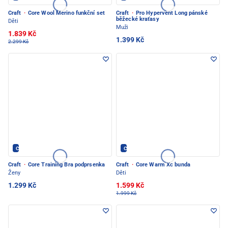
Craft
·
Core Wool Merino funkční set
Craft
·
Pro Hypervent Long pánské
běžecké kraťasy
Děti
Muži
1.839 Kč
1.399 Kč
2.299 Kč
CRAFT - PEC POD SNĚŽKOU
CRAFT - PEC POD SNĚŽKOU
Craft
·
Core Training Bra podprsenka
Craft
·
Core Warm Xc bunda
Ženy
Děti
1.299 Kč
1.599 Kč
1.999 Kč