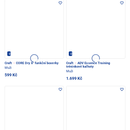
CRAFT - PEC POD SNĚŽKOU
CRAFT - PEC POD SNĚŽKOU
Craft
·
CORE Dry 6" funkční boxerky
Craft
·
ADV Essence Training
tréninkové kalhoty
Muži
Muži
599 Kč
1.699 Kč