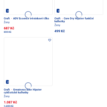
CRAFT - PEC POD SNĚŽKOU
CRAFT - PEC POD SNĚŽKOU
Craft
·
ADV Essence tréninkové tílko
Craft
·
Core Dry Hipster funkční
kalhotky
Ženy
Ženy
687 Kč
499 Kč
859 Kč
CRAFT - PEC POD SNĚŽKOU
Craft
·
Greatness Bike Hipster
cyklistické kalhotky
Ženy
1.087 Kč
1.359 Kč