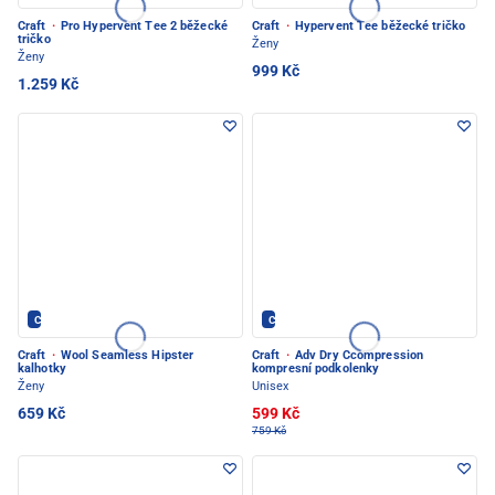
Craft
·
Pro Hypervent Tee 2 běžecké
Craft
·
Hypervent Tee běžecké tričko
tričko
Ženy
Ženy
999 Kč
1.259 Kč
CRAFT - PEC POD SNĚŽKOU
CRAFT - PEC POD SNĚŽKOU
Craft
·
Wool Seamless Hipster
Craft
·
Adv Dry Ccompression
kalhotky
kompresní podkolenky
Ženy
Unisex
659 Kč
599 Kč
759 Kč