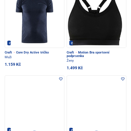
CRAFT - PEC POD SNĚŽKOU
CRAFT - PEC POD SNĚŽKOU
Craft
·
Core Dry Active tričko
Craft
·
Motion Bra sportovní
podprsenka
Muži
Ženy
1.159 Kč
1.499 Kč
CRAFT - PEC POD SNĚŽKOU
CRAFT - PEC POD SNĚŽKOU