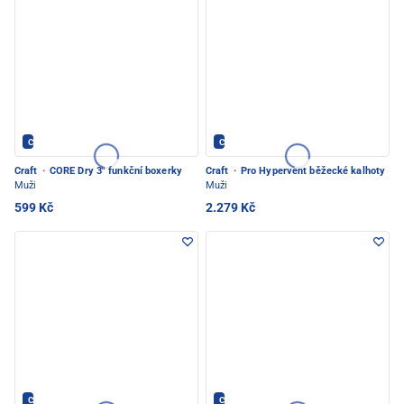
CRAFT - PEC POD SNĚŽKOU
CRAFT - PEC POD SNĚŽKOU
Craft
·
CORE Dry 3" funkční boxerky
Craft
·
Pro Hypervent běžecké kalhoty
Muži
Muži
599 Kč
2.279 Kč
CRAFT - PEC POD SNĚŽKOU
CRAFT - PEC POD SNĚŽKOU