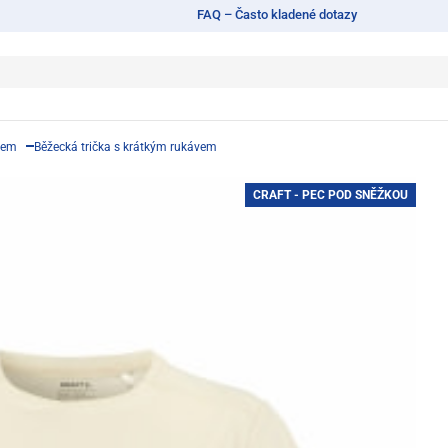
FAQ – Často kladené dotazy
vem
Běžecká trička s krátkým rukávem
CRAFT - PEC POD SNĚŽKOU