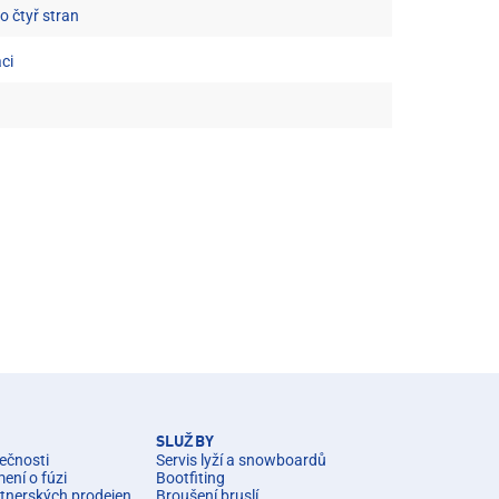
o čtyř stran
ci
SLUŽBY
ečnosti
Servis lyží a snowboardů
ní o fúzi
Bootfiting
rtnerských prodejen
Broušení bruslí