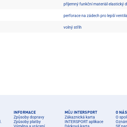
příjemný funkční materiál elastický d
perforace na zádech pro lepší ventila
volný střih
INFORMACE
MŮJ INTERSPORT
O NÁS
Způsoby dopravy
Zákaznická karta
O spol
d.
Způsoby platby
INTERSPORT aplikace
Oznáme
Výměna a vrácení
Dárková karta
Síť pa