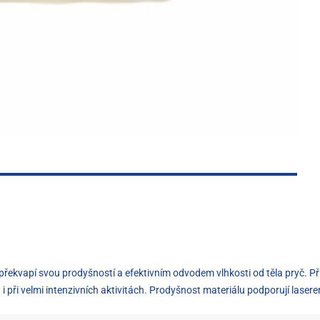
překvapí svou prodyšností a efektivním odvodem vlhkosti od těla pryč. Pří
 při velmi intenzivních aktivitách. Prodyšnost materiálu podporují laser