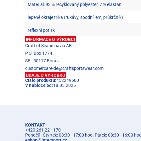
Materiál: 93 % recyklovaný polyester, 7 % elastan
lepené okraje trika (rukávy, spodní lem, průkrčník)
reflexní potisk
INFORMACE O VÝROBCI
Craft of Scandinavia AB
P.O. Box 1774
SE - 50117 Borås
customercare-de@craftsportswear.com
ÚDAJE O VÝROBKU
Číslo produktu:
452249600
V nabídce od:
18.05.2026
KONTAKT
+420 261 221 170
Pondělí - Čtvrtek: 08:30 - 17:00 hod. Pátek: 08:30 - 16:00 ho
eshop
@
intersport.cz