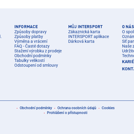
INFORMACE
MŮJ INTERSPORT
O NÁS
Způsoby dopravy
Zákaznická karta
O spol
d.
Způsoby platby
INTERSPORT aplikace
Oznáme
Výměna a vrácení
Dárková karta
Síť pa
FAQ - Časté dotazy
Naše 
Stažení výrobku z prodeje
Udržit
Obchodní podmínky
Techn
Tabulky velikostí
KARI
Odstoupení od smlouvy
KONT
Obchodní podmínky
Ochrana osobních údajů
Cookies
Prohlášení o přístupnosti