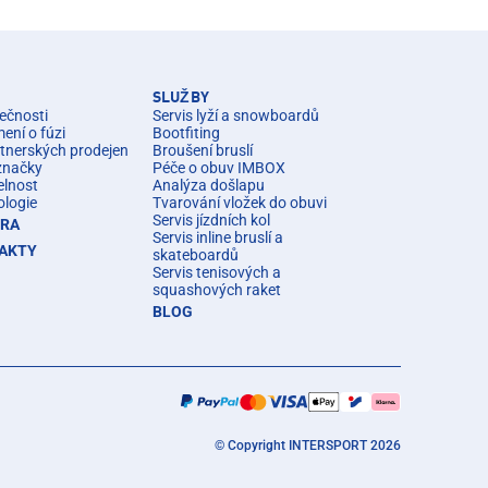
SLUŽBY
ečnosti
Servis lyží a snowboardů
ní o fúzi
Bootfiting
rtnerských prodejen
Broušení bruslí
značky
Péče o obuv IMBOX
elnost
Analýza došlapu
ologie
Tvarování vložek do obuvi
Servis jízdních kol
ÉRA
Servis inline bruslí a
AKTY
skateboardů
Servis tenisových a
squashových raket
BLOG
© Copyright INTERSPORT 2026