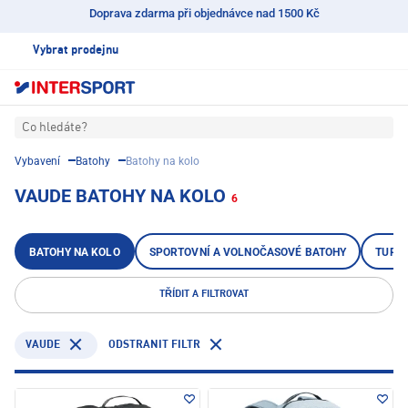
Doprava zdarma při objednávce nad 1500 Kč
Vybrat prodejnu
Co hledáte?
Vybavení
Batohy
Batohy na kolo
VAUDE BATOHY NA KOLO
6
BATOHY NA KOLO
SPORTOVNÍ A VOLNOČASOVÉ BATOHY
TURIS
TŘÍDIT A FILTROVAT
VAUDE
ODSTRANIT FILTR