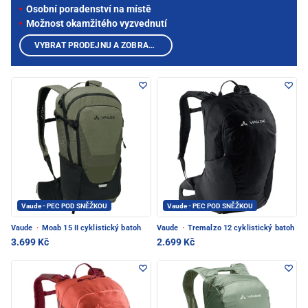
Osobní poradenství na místě
Možnost okamžitého vyzvednutí
VYBRAT PRODEJNU A ZOBRAZIT PRODUKTY
Vaude - PEC POD SNĚŽKOU
Vaude - PEC POD SNĚŽKOU
Vaude
·
Moab 15 II cyklistický batoh
Vaude
·
Tremalzo 12 cyklistický batoh
3.699 Kč
2.699 Kč