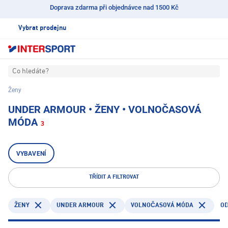
Doprava zdarma při objednávce nad 1500 Kč
Vybrat prodejnu
Co hledáte?
Ženy
UNDER ARMOUR • ŽENY • VOLNOČASOVÁ
MÓDA
3
VYBAVENÍ
TŘÍDIT A FILTROVAT
UNDER ARMOUR
OD
ŽENY
VOLNOČASOVÁ MÓDA