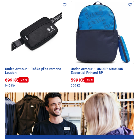
Under Armour
·
Taška přes rameno
Under Armour
·
UNDER ARMOUR
Loudon
Essential Printed BP
699 Kč
599 Kč
-26 %
-40 %
945 Kč
999 Kč