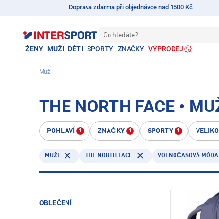
Doprava zdarma při objednávce nad 1500 Kč
Co hledáte?
ŽENY
MUŽI
DĚTI
SPORTY
ZNAČKY
VÝPRODEJ
Muži
THE NORTH FACE • MU
POHLAVÍ
ZNAČKY
SPORTY
VELIK
1
1
1
THE NORTH FACE
MUŽI
VOLNOČASOVÁ MÓDA
OBLEČENÍ