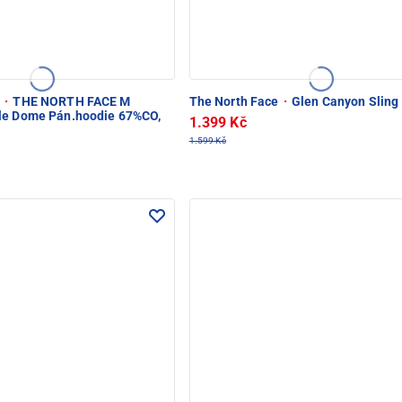
e
·
THE NORTH FACE M
The North Face
·
Glen Canyon Sling
ple Dome Pán.hoodie 67%CO,
1.399 Kč
1.599 Kč