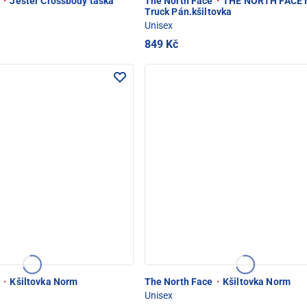
e
·
Jester Crossbody taška
The North Face
·
THE NORTH FACE 
Truck Pán.kšiltovka
Unisex
849 Kč
e
·
Kšiltovka Norm
The North Face
·
Kšiltovka Norm
Unisex