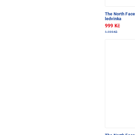
The North Fac
ledvinka
999 Kč
1.199 Kč