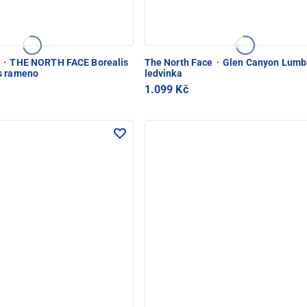
e
·
THE NORTH FACE Borealis
The North Face
·
Glen Canyon Lumb
s rameno
ledvinka
1.099 Kč