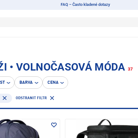
FAQ – Často kladené dotazy
ŽI • VOLNOČASOVÁ MÓDA
37
OST
BARVA
CENA
ODSTRANIT FILTR