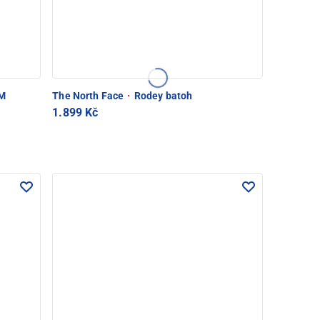
M
The North Face
·
Rodey batoh
1.899 Kč