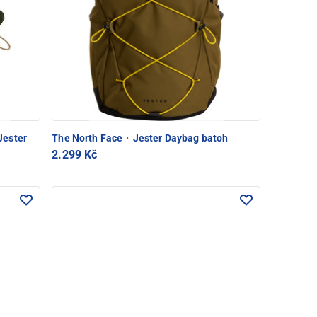
ester
The North Face
·
Jester Daybag batoh
2.299 Kč