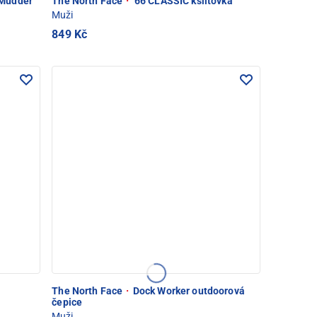
Mudder
The North Face
·
'66 CLASSIC kšiltovka
Muži
849 Kč
The North Face
·
Dock Worker outdoorová
čepice
Muži