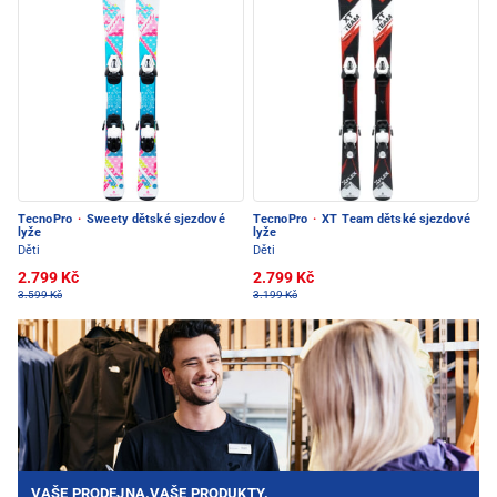
TecnoPro
·
Sweety dětské sjezdové
TecnoPro
·
XT Team dětské sjezdové
lyže
lyže
Děti
Děti
2.799 Kč
2.799 Kč
3.599 Kč
3.199 Kč
VAŠE PRODEJNA.VAŠE PRODUKTY.