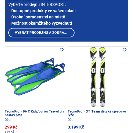
Vyberte prodejnu INTERSPORT:
Dostupné produkty ve vašem okolí
Osobní poradenství na místě
Možnost okamžitého vyzvednutí
VYBRAT PRODEJNU A ZOBRAZIT PRODUKTY
TecnoPro
·
F6 C Kids/Junior Travel Jnr
TecnoPro
·
XT Team dětské sjezdové
nastav.pata
lyže
Děti
Děti
299 Kč
3.199 Kč
549 Kč