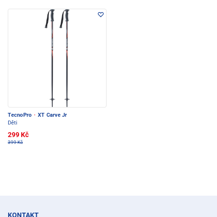
TecnoPro
·
XT Carve Jr
Děti
299 Kč
399 Kč
KONTAKT