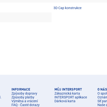
3D Cap konstrukce
INFORMACE
MŮJ INTERSPORT
O NÁS
Způsoby dopravy
Zákaznická karta
O spol
d.
Způsoby platby
INTERSPORT aplikace
Oznáme
Výměna a vrácení
Dárková karta
Síť pa
FAQ - Časté dotazy
Naše 