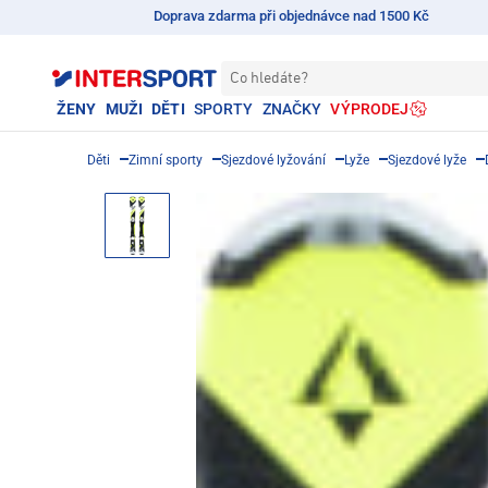
Doprava zdarma při objednávce nad 1500 Kč
Co hledáte?
ŽENY
MUŽI
DĚTI
SPORTY
ZNAČKY
VÝPRODEJ
Děti
Zimní sporty
Sjezdové lyžování
Lyže
Sjezdové lyže