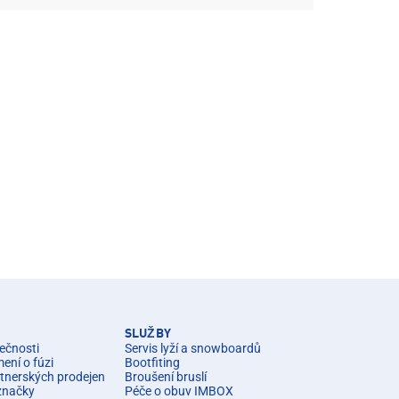
SLUŽBY
ečnosti
Servis lyží a snowboardů
ní o fúzi
Bootfiting
rtnerských prodejen
Broušení bruslí
značky
Péče o obuv IMBOX