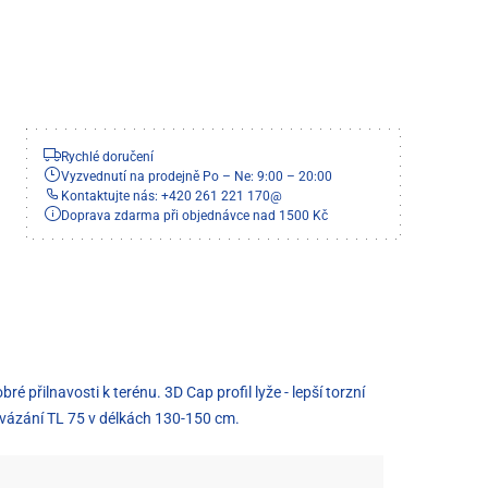
Rychlé doručení
Vyzvednutí na prodejně Po – Ne: 9:00 – 20:00
Kontaktujte nás: +420 261 221 170
@
Doprava zdarma při objednávce nad 1500 Kč
é přilnavosti k terénu. 3D Cap profil lyže - lepší torzní
, vázání TL 75 v délkách 130-150 cm.