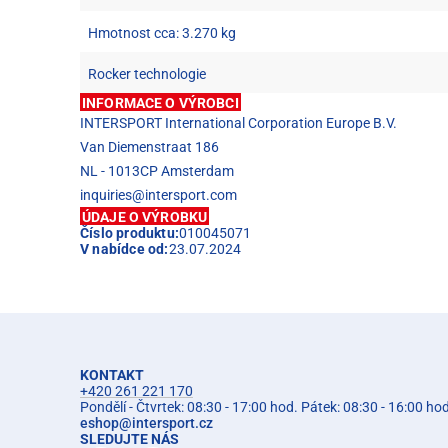
Hmotnost cca: 3.270 kg
Rocker technologie
INFORMACE O VÝROBCI
INTERSPORT International Corporation Europe B.V.
Van Diemenstraat 186
NL - 1013CP Amsterdam
inquiries@intersport.com
ÚDAJE O VÝROBKU
Číslo produktu:
010045071
V nabídce od:
23.07.2024
KONTAKT
+420 261 221 170
Pondělí - Čtvrtek: 08:30 - 17:00 hod. Pátek: 08:30 - 16:00 ho
eshop
@
intersport.cz
SLEDUJTE NÁS