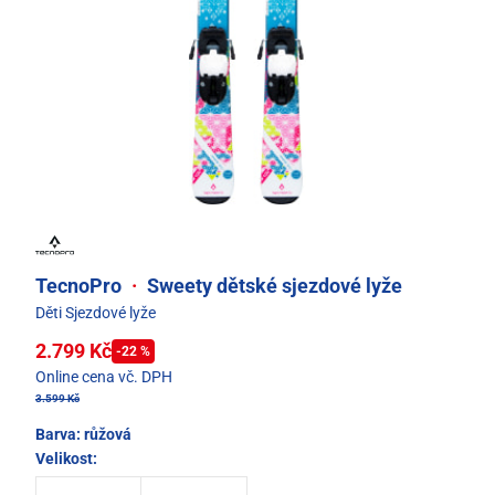
TecnoPro
·
Sweety dětské sjezdové lyže
Děti Sjezdové lyže
2.799 Kč
-22 %
Online cena vč. DPH
3.599 Kč
Barva:
růžová
Velikost: