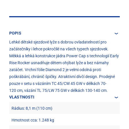
POPIS
Lehké dětské sjezdové lyže s dobrou ovladatelností pro
začátečníky i lehce pokročilé na všech typech sjezdovek.
Měkká a lehká konstrukce jádra Power Cap s technologií Early
Rise Rocker usnadňuje dětem ohýbat lyže a bez námahy
zatáčet. Vrchní fólie Diamond 2 je velmi odolná proti
poškrábání, chránič špičky. Atraktivní dívčí design. Prodejné
pouze v setu s vázáním TC 45/CW 45 GW v délkách 70-
120 cm, vázání TL 75/LW 75 GW v délkách 130-140 cm.
VLASTNOSTI
Rádius: 8,1 m (110 cm)
Hmotnost cca: 1.248 kg