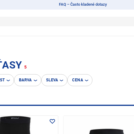
FAQ – Často kladené dotazy
ŤASY
5
OST
BARVA
SLEVA
CENA