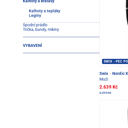
Kalhoty a kraťasy
Kalhoty a tepláky
Legíny
Spodní prádlo
Trička, bundy, mikiny
VYBAVENÍ
SWIX - PEC P
Swix
·
Nordic X
Muži
2.639 Kč
3.299 Kč