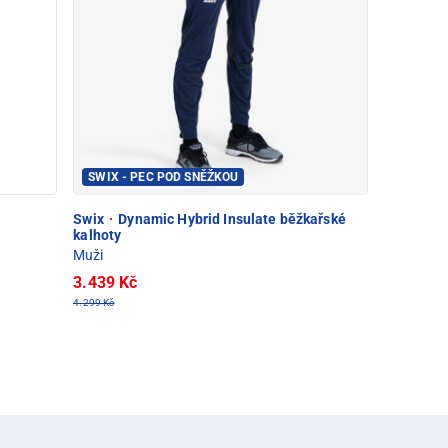
SWIX - PEC POD SNĚŽKOU
Swix
·
Dynamic Hybrid Insulate běžkařské
kalhoty
Muži
3.439 Kč
4.299 Kč