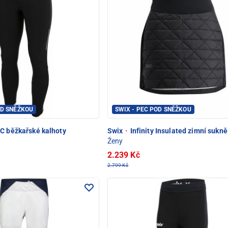
OD SNĚŽKOU
SWIX - PEC POD SNĚŽKOU
C běžkařské kalhoty
Swix
·
Infinity Insulated zimní sukně
Ženy
2.239 Kč
2.799 Kč