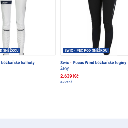
OD SNĚŽKOU
SWIX - PEC POD SNĚŽKOU
běžkařské kalhoty
Swix
·
Focus Wind běžkařské legíny
Ženy
2.639 Kč
3.299 Kč