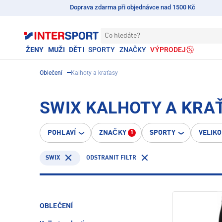
Doprava zdarma při objednávce nad 1500 Kč
Co hledáte?
ŽENY
MUŽI
DĚTI
SPORTY
ZNAČKY
VÝPRODEJ
Oblečení
Kalhoty a kraťasy
SWIX KALHOTY A KRA
POHLAVÍ
ZNAČKY
SPORTY
VELIK
1
SWIX
ODSTRANIT FILTR
OBLEČENÍ