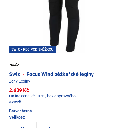
SWIX - PEC POD SNĚŽKOU
Swix
·
Focus Wind běžkařské legíny
Ženy Legíny
2.639 Kč
Online cena vč. DPH
, bez
dopravného
3.299 Kč
Barva:
černá
Velikost: