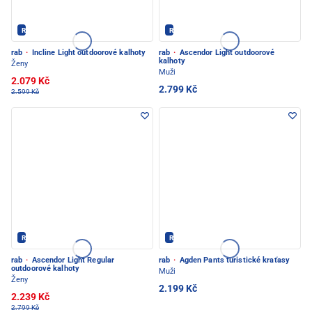
Rab - PEC POD SNĚŽKOU
Rab - PEC POD SNĚŽKOU
rab
·
Incline Light outdoorové kalhoty
rab
·
Ascendor Light outdoorové
kalhoty
Ženy
Muži
2.079 Kč
2.799 Kč
2.599 Kč
Rab - PEC POD SNĚŽKOU
Rab - PEC POD SNĚŽKOU
rab
·
Ascendor Light Regular
rab
·
Agden Pants turistické kraťasy
outdoorové kalhoty
Muži
Ženy
2.199 Kč
2.239 Kč
2.799 Kč