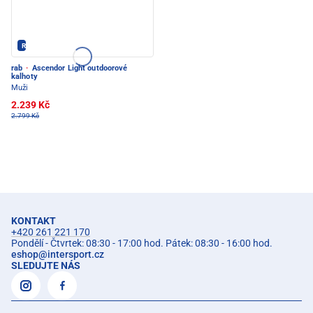
Rab - PEC POD SNĚŽKOU
rab
·
Ascendor Light outdoorové
kalhoty
Muži
2.239 Kč
2.799 Kč
KONTAKT
+420 261 221 170
Pondělí - Čtvrtek: 08:30 - 17:00 hod. Pátek: 08:30 - 16:00 hod.
eshop
@
intersport.cz
SLEDUJTE NÁS