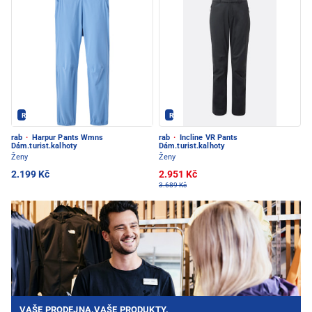
Rab - PEC POD SNĚŽKOU
Rab - PEC POD SNĚŽKOU
rab
·
Harpur Pants Wmns
rab
·
Incline VR Pants
Dám.turist.kalhoty
Dám.turist.kalhoty
Ženy
Ženy
2.199 Kč
2.951 Kč
3.689 Kč
VAŠE PRODEJNA.VAŠE PRODUKTY.