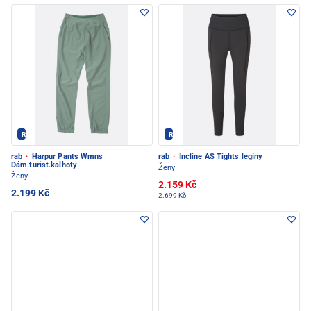
Rab - PEC POD SNĚŽKOU
Rab - PEC POD SNĚŽKOU
rab
·
Harpur Pants Wmns
rab
·
Incline AS Tights legíny
Dám.turist.kalhoty
Ženy
Ženy
2.159 Kč
2.199 Kč
2.699 Kč