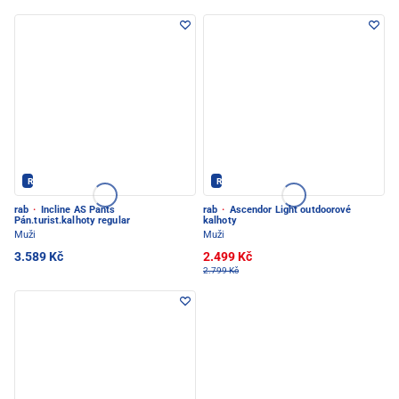
Rab - PEC POD SNĚŽKOU
Rab - PEC POD SNĚŽKOU
rab
·
Incline AS Pants
rab
·
Ascendor Light outdoorové
Pán.turist.kalhoty regular
kalhoty
Muži
Muži
3.589 Kč
2.499 Kč
2.799 Kč