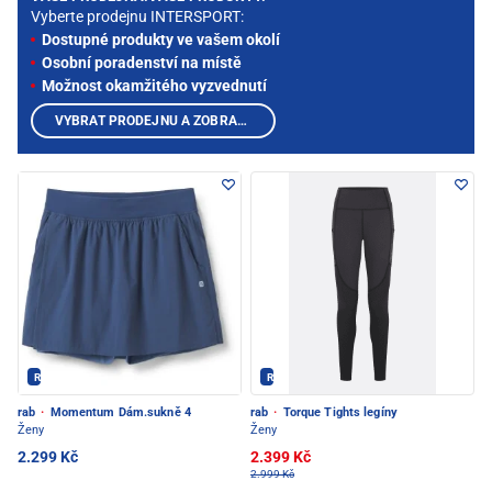
Vyberte prodejnu INTERSPORT:
Dostupné produkty ve vašem okolí
Osobní poradenství na místě
Možnost okamžitého vyzvednutí
VYBRAT PRODEJNU A ZOBRAZIT PRODUKTY
Rab - PEC POD SNĚŽKOU
Rab - PEC POD SNĚŽKOU
rab
·
Momentum Dám.sukně 4
rab
·
Torque Tights legíny
Ženy
Ženy
2.299 Kč
2.399 Kč
2.999 Kč