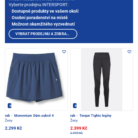
Vyberte prodejnu INTERSPORT:
Dostupné produkty ve vašem okolí
Osobní poradenství na místě
Možnost okamžitého vyzvednutí
VYBRAT PRODEJNU A ZOBRAZIT PRODUKTY
Rab - PEC POD SNĚŽKOU
Rab - PEC POD SNĚŽKOU
rab
·
Momentum Dám.sukně 4
rab
·
Torque Tights legíny
Ženy
Ženy
2.299 Kč
2.399 Kč
2.999 Kč