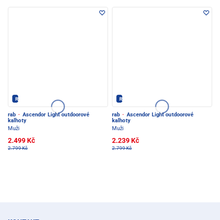
Rab - PEC POD SNĚŽKOU
Rab - PEC POD SNĚŽKOU
rab
·
Ascendor Light outdoorové
rab
·
Ascendor Light outdoorové
kalhoty
kalhoty
Muži
Muži
2.499 Kč
2.239 Kč
2.799 Kč
2.799 Kč