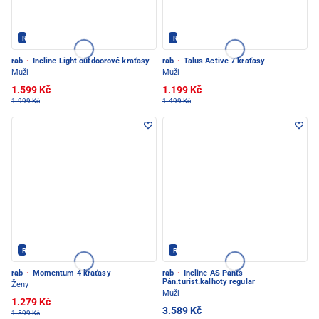
Rab - PEC POD SNĚŽKOU
Rab - PEC POD SNĚŽKOU
rab
·
Incline Light outdoorové kraťasy
rab
·
Talus Active 7 kraťasy
Muži
Muži
1.599 Kč
1.199 Kč
1.999 Kč
1.499 Kč
Rab - PEC POD SNĚŽKOU
Rab - PEC POD SNĚŽKOU
rab
·
Momentum 4 kraťasy
rab
·
Incline AS Pants
Pán.turist.kalhoty regular
Ženy
Muži
1.279 Kč
3.589 Kč
1.599 Kč