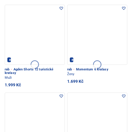
Rab - PEC POD SNĚŽKOU
Rab - PEC POD SNĚŽKOU
rab
·
Agden Shorts 12 turistické
rab
·
Momentum 6 kraťasy
kraťasy
Ženy
Muži
1.699 Kč
1.999 Kč