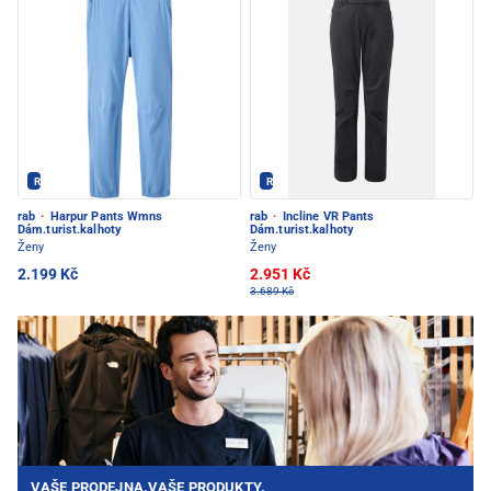
Rab - PEC POD SNĚŽKOU
Rab - PEC POD SNĚŽKOU
rab
·
Harpur Pants Wmns
rab
·
Incline VR Pants
Dám.turist.kalhoty
Dám.turist.kalhoty
Ženy
Ženy
2.199 Kč
2.951 Kč
3.689 Kč
VAŠE PRODEJNA.VAŠE PRODUKTY.