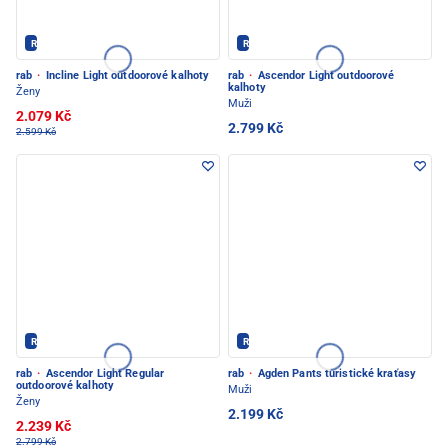
Rab - PEC POD SNĚŽKOU
Rab - PEC POD SNĚŽKOU
rab
·
Incline Light outdoorové kalhoty
rab
·
Ascendor Light outdoorové
kalhoty
Ženy
Muži
2.079 Kč
2.799 Kč
2.599 Kč
Rab - PEC POD SNĚŽKOU
Rab - PEC POD SNĚŽKOU
rab
·
Ascendor Light Regular
rab
·
Agden Pants turistické kraťasy
outdoorové kalhoty
Muži
Ženy
2.199 Kč
2.239 Kč
2.799 Kč