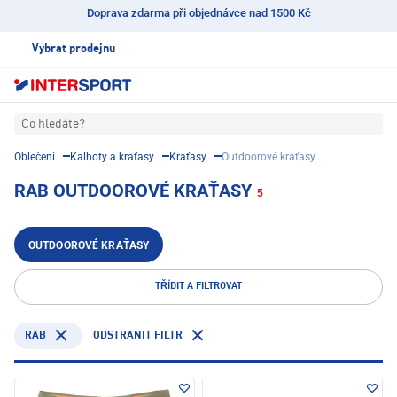
Doprava zdarma při objednávce nad 1500 Kč
Vybrat prodejnu
Co hledáte?
Oblečení
Kalhoty a kraťasy
Kraťasy
Outdoorové kraťasy
RAB OUTDOOROVÉ KRAŤASY
5
OUTDOOROVÉ KRAŤASY
TŘÍDIT A FILTROVAT
RAB
ODSTRANIT FILTR