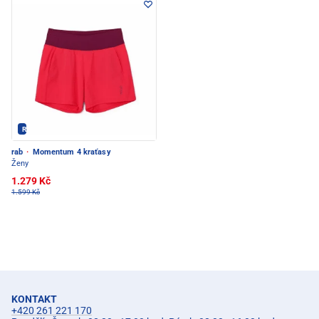
Rab - PEC POD SNĚŽKOU
rab
·
Momentum 4 kraťasy
Ženy
1.279 Kč
1.599 Kč
KONTAKT
+420 261 221 170