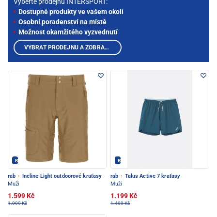
Vyberte prodejnu INTERSPORT:
Dostupné produkty ve vašem okolí
Osobní poradenství na místě
Možnost okamžitého vyzvednutí
VYBRAT PRODEJNU A ZOBRAZIT PRODUKTY
Rab - PEC POD SNĚŽKOU
Rab - PEC POD SNĚŽKOU
rab
·
Incline Light outdoorové kraťasy
rab
·
Talus Active 7 kraťasy
Muži
Muži
1.599 Kč
1.199 Kč
1.999 Kč
1.499 Kč