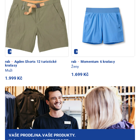
Rab - PEC POD SNĚŽKOU
Rab - PEC POD SNĚŽKOU
rab
·
Agden Shorts 12 turistické
rab
·
Momentum 6 kraťasy
kraťasy
Ženy
Muži
1.699 Kč
1.999 Kč
VAŠE PRODEJNA.VAŠE PRODUKTY.