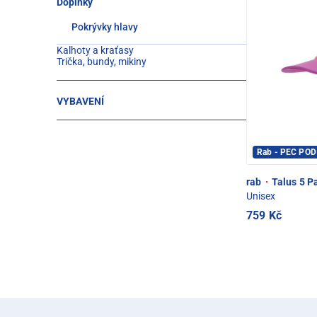
Doplňky
Pokrývky hlavy
Kalhoty a kraťasy
Trička, bundy, mikiny
VYBAVENÍ
Rab - PEC PO
rab
·
Talus 5 Pa
Unisex
759 Kč