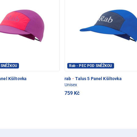
D SNĚŽKOU
Rab - PEC POD SNĚŽKOU
nel Kšiltovka
rab
·
Talus 5 Panel Kšiltovka
Unisex
759 Kč