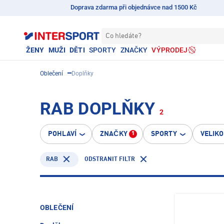
Doprava zdarma při objednávce nad 1500 Kč
Co hledáte?
ŽENY
MUŽI
DĚTI
SPORTY
ZNAČKY
VÝPRODEJ
Oblečení
Doplňky
RAB DOPLŇKY
2
POHLAVÍ
ZNAČKY
SPORTY
VELIK
1
RAB
ODSTRANIT FILTR
OBLEČENÍ