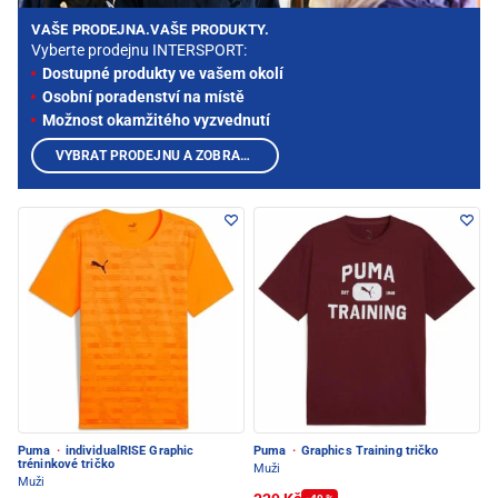
VAŠE PRODEJNA.VAŠE PRODUKTY.
Vyberte prodejnu INTERSPORT:
Dostupné produkty ve vašem okolí
Osobní poradenství na místě
Možnost okamžitého vyzvednutí
VYBRAT PRODEJNU A ZOBRAZIT PRODUKTY
Puma
·
individualRISE Graphic
Puma
·
Graphics Training tričko
tréninkové tričko
Muži
Muži