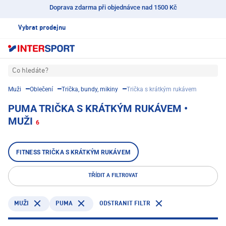
Doprava zdarma při objednávce nad 1500 Kč
Vybrat prodejnu
Co hledáte?
Muži
Oblečení
Trička, bundy, mikiny
Trička s krátkým rukávem
PUMA TRIČKA S KRÁTKÝM RUKÁVEM •
MUŽI
6
FITNESS TRIČKA S KRÁTKÝM RUKÁVEM
TŘÍDIT A FILTROVAT
PUMA
ODSTRANIT FILTR
MUŽI