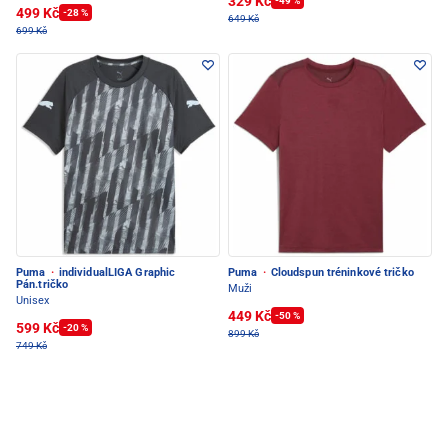
329 Kč
-49 %
499 Kč
-28 %
649 Kč
699 Kč
Puma
·
individualLIGA Graphic
Puma
·
Cloudspun tréninkové tričko
Pán.tričko
Muži
Unisex
449 Kč
-50 %
599 Kč
-20 %
899 Kč
749 Kč