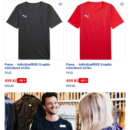
Puma
·
IndividualRISE Graphic
Puma
·
IndividualRISE Graphic
tréninkové tričko
tréninkové tričko
Muži
Muži
499 Kč
499 Kč
-28 %
-28 %
699 Kč
699 Kč