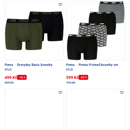
Puma
·
Everyday Basic boxerky
Puma
·
Promo Printed boxerky set
Muži
Muži
499 Kč
599 Kč
-16 %
-25 %
599 Kč
799 Kč