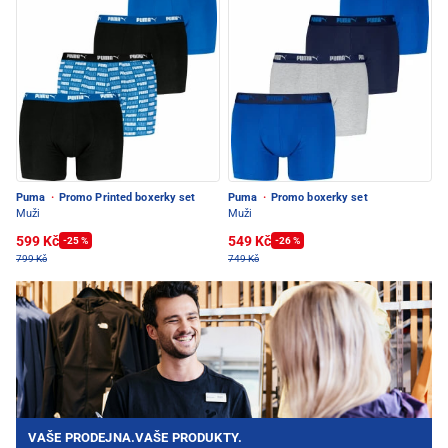
Puma
·
Promo Printed boxerky set
Puma
·
Promo boxerky set
Muži
Muži
599 Kč
549 Kč
-25 %
-26 %
799 Kč
749 Kč
VAŠE PRODEJNA.VAŠE PRODUKTY.