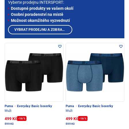
Vyberte prodejnu INTERSPORT:
Dostupné produkty ve vašem okolí
Osobní poradenství na místě
Možnost okamžitého vyzvednutí
VYBRAT PRODEJNU A ZOBRAZIT PRODUKTY
Puma
·
Everyday Basic boxerky
Puma
·
Everyday Basic boxerky
Muži
Muži
499 Kč
499 Kč
-16 %
-16 %
599 Kč
599 Kč