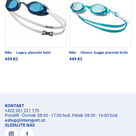
Nike
·
Legacy plavecké brýle
Nike
·
Chrome Goggle plavecké brýle
699 Kč
449 Kč
KONTAKT
+420 261 221 170
Pondělí - Čtvrtek: 08:30 - 17:00 hod. Pátek: 08:30 - 16:00 hod.
eshop
@
intersport.cz
SLEDUJTE NÁS