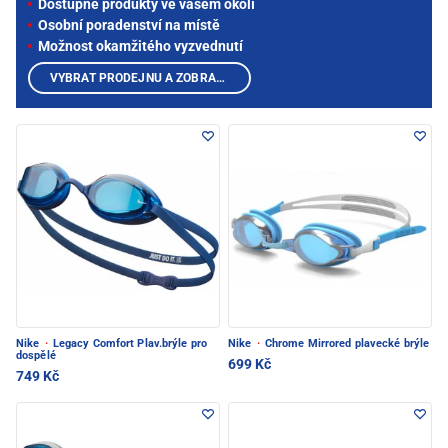
Dostupné produkty ve vašem okolí
Osobní poradenství na místě
Možnost okamžitého vyzvednutí
VYBRAT PRODEJNU A ZOBRAZIT PRODUKTY
Nike
·
Legacy Comfort Plav.brýle pro
Nike
·
Chrome Mirrored plavecké brýle
dospělé
699 Kč
749 Kč