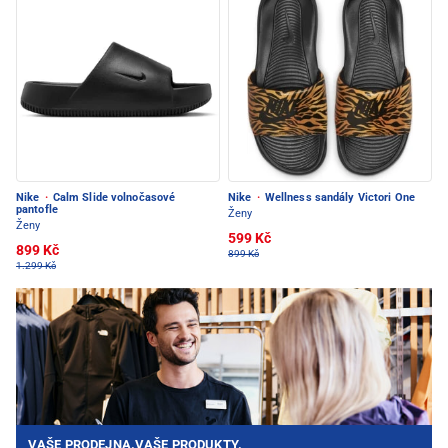
Nike
·
Calm Slide volnočasové
Nike
·
Wellness sandály Victori One
pantofle
Ženy
Ženy
599 Kč
899 Kč
899 Kč
1.299 Kč
VAŠE PRODEJNA.VAŠE PRODUKTY.