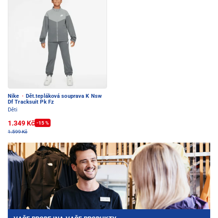
Nike
·
Dět.tepláková souprava K Nsw
Df Tracksuit Pk Fz
Děti
1.349 Kč
-15 %
1.599 Kč