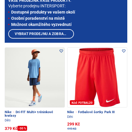
VAŠE PRODEJNA.VAŠE PRODUKTY.
Vyberte prodejnu INTERSPORT:
Dostupné produkty ve vašem okolí
Osobní poradenství na místě
Možnost okamžitého vyzvednutí
VYBRAT PRODEJNU A ZOBRAZIT PRODUKTY
Kód: FOTBAL20
Nike
·
Dri-FIT Multi+ tréninkové
Nike
·
Fotbalové šortky Park III
kraťasy
Děti
Děti
299 Kč
379 Kč
-30 %
449 Kč