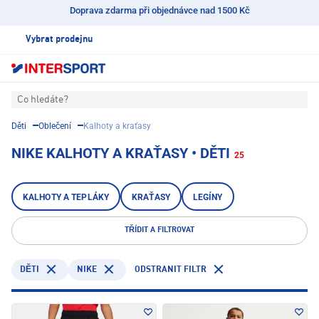
Doprava zdarma při objednávce nad 1500 Kč
Vybrat prodejnu
Co hledáte?
Děti
Oblečení
Kalhoty a kraťasy
NIKE KALHOTY A KRAŤASY • DĚTI
25
KALHOTY A TEPLÁKY
KRAŤASY
LEGÍNY
TŘÍDIT A FILTROVAT
NIKE
ODSTRANIT FILTR
DĚTI