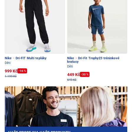
Nike
·
Dri-FIT Multi tepláky
Nike
·
Dri-Fit Trophy23 tréninkové
kraťasy
Děti
Děti
999 Kč
-16 %
449 Kč
-30 %
1.199 Kč
649 Kč