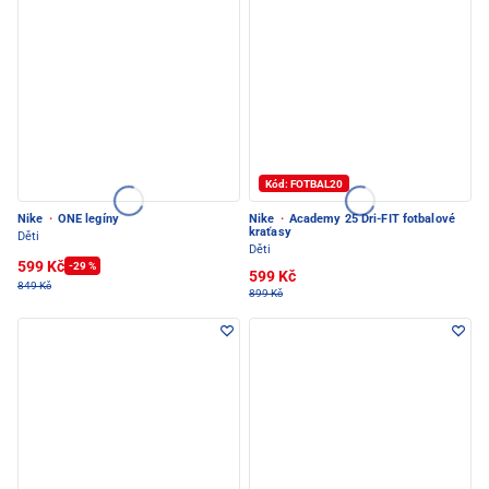
Kód: FOTBAL20
Nike
·
ONE legíny
Nike
·
Academy 25 Dri-FIT fotbalové
kraťasy
Děti
Děti
599 Kč
-29 %
599 Kč
849 Kč
899 Kč