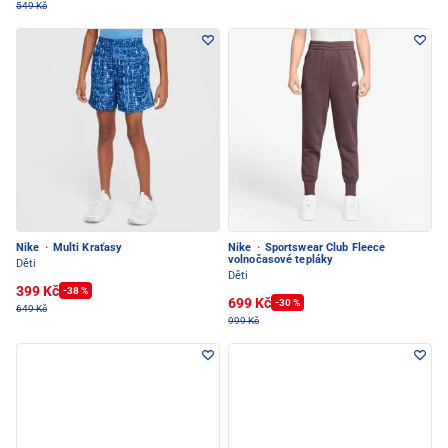
549 Kč
Nike
·
Multi Kraťasy
Nike
·
Sportswear Club Fleece
volnočasové tepláky
Děti
Děti
399 Kč
-38 %
699 Kč
-30 %
649 Kč
999 Kč