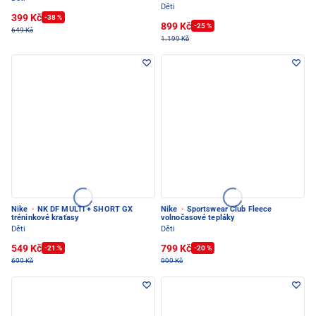
Děti
399 Kč
-38 %
899 Kč
-25 %
649 Kč
1.199 Kč
Nike
·
NK DF MULTI + SHORT GX
Nike
·
Sportswear Club Fleece
tréninkové kraťasy
volnočasové tepláky
Děti
Děti
549 Kč
799 Kč
-21 %
-20 %
699 Kč
999 Kč