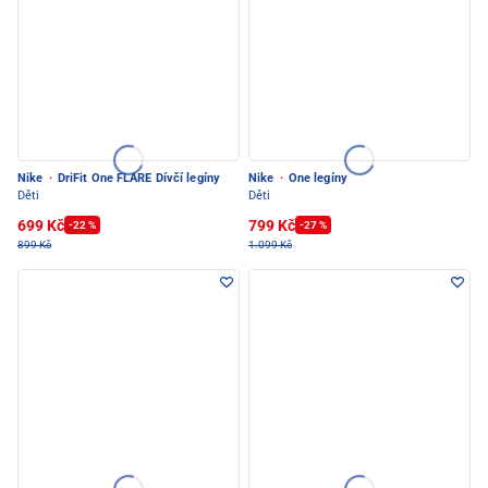
Nike
·
DriFit One FLARE Dívčí legíny
Nike
·
One legíny
Děti
Děti
699 Kč
799 Kč
-22 %
-27 %
899 Kč
1.099 Kč