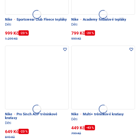
Nike
·
Sportswear Club Fleece tepláky
Nike
·
Academy fotbalové tepláky
Děti
Děti
999 Kč
799 Kč
-23 %
-20 %
1.299 Kč
999 Kč
Nike
·
Pro 5inch AOP tréninkové
Nike
·
Multi+ tréninkové kraťasy
kraťasy
Děti
Děti
449 Kč
-43 %
649 Kč
-23 %
799 Kč
849 Kč