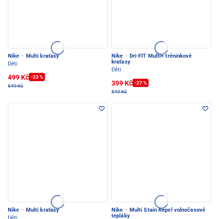
Nike
·
Multi kraťasy
Nike
·
Dri-FIT Multi+ tréninkové
kraťasy
Děti
Děti
499 Kč
-23 %
399 Kč
-27 %
649 Kč
549 Kč
Nike
·
Multi kraťasy
Nike
·
Multi Stain Repel volnočasové
tepláky
Děti