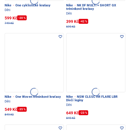
Nike
·
One cyklistické kraťasy
Nike
·
NK DF MULTI + SHORT GX
tréninkové kraťasy
Děti
Děti
599 Kč
-20 %
399 Kč
-42 %
749 Kč
699 Kč
Nike
·
One Woven tréninkové kraťasy
Nike
·
NSW CLSSC HR FLARE LBR
Dívčí legíny
Děti
Děti
549 Kč
-35 %
649 Kč
-23 %
849 Kč
849 Kč