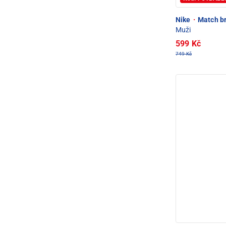
Nike
·
Match br
Muži
599 Kč
749 Kč