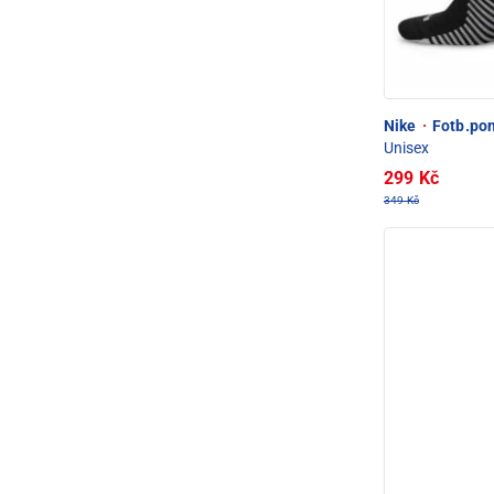
Nike
·
Fotb.pon
Unisex
299 Kč
349 Kč