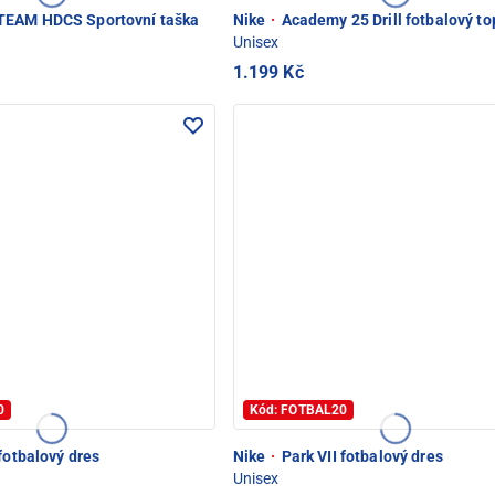
EAM HDCS Sportovní taška
Nike
·
Academy 25 Drill fotbalový to
Unisex
1.199 Kč
0
Kód: FOTBAL20
fotbalový dres
Nike
·
Park VII fotbalový dres
Unisex