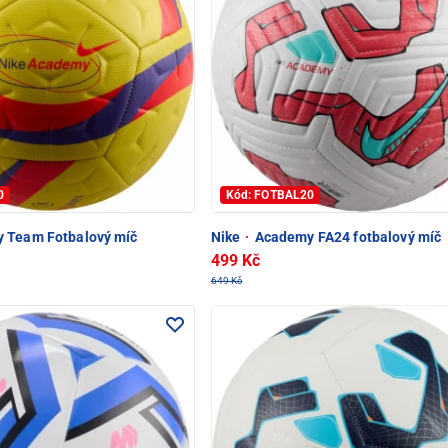
0
Kód: FOTBAL20
 Team Fotbalový míč
Nike
·
Academy FA24 fotbalový míč
499 Kč
649 Kč