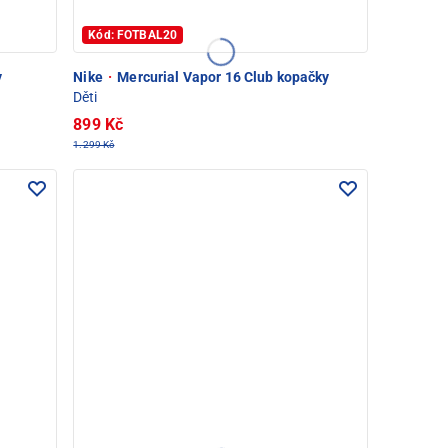
Kód: FOTBAL20
y
Nike
·
Mercurial Vapor 16 Club kopačky
Děti
899 Kč
1.299 Kč