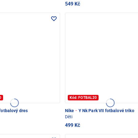
549 Kč
0
Kód: FOTBAL20
fotbalový dres
Nike
·
Y Nk Park VII fotbalové triko
Děti
499 Kč