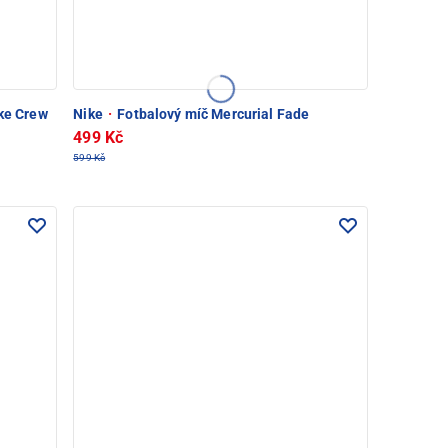
ike Crew
Nike
·
Fotbalový míč Mercurial Fade
499 Kč
599 Kč