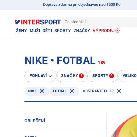
Doprava zdarma při objednávce nad 1500 Kč
Co hledáte?
ŽENY
MUŽI
DĚTI
SPORTY
ZNAČKY
VÝPRODEJ
NIKE • FOTBAL
189
POHLAVÍ
ZNAČKY
SPORTY
VELIK
1
1
NIKE
FOTBAL
ODSTRANIT FILTR
OBLEČENÍ