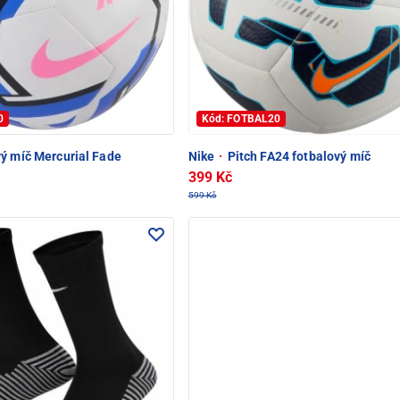
0
Kód: FOTBAL20
ý míč Mercurial Fade
Nike
·
Pitch FA24 fotbalový míč
399 Kč
599 Kč