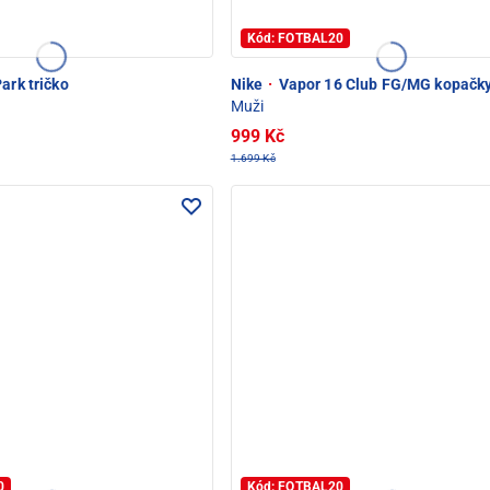
Kód: FOTBAL20
ark tričko
Nike
·
Vapor 16 Club FG/MG kopačk
Muži
999 Kč
1.699 Kč
0
Kód: FOTBAL20