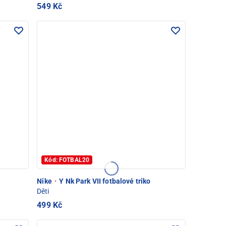
549 Kč
Kód: FOTBAL20
Nike
·
Y Nk Park VII fotbalové triko
Děti
499 Kč