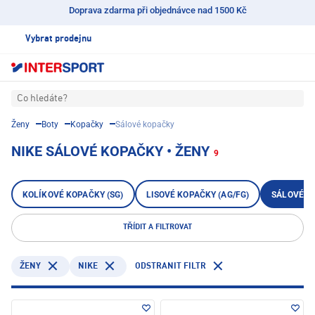
Doprava zdarma při objednávce nad 1500 Kč
Vybrat prodejnu
Co hledáte?
Ženy
Boty
Kopačky
Sálové kopačky
NIKE SÁLOVÉ KOPAČKY • ŽENY
9
KOLÍKOVÉ KOPAČKY (SG)
LISOVÉ KOPAČKY (AG/FG)
SÁLOVÉ K
TŘÍDIT A FILTROVAT
NIKE
ODSTRANIT FILTR
ŽENY