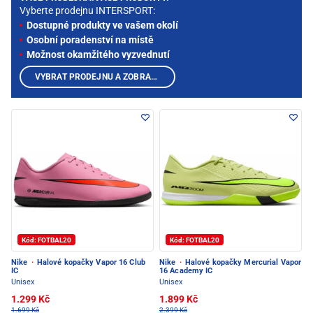
Vyberte prodejnu INTERSPORT:
Dostupné produkty ve vašem okolí
Osobní poradenství na místě
Možnost okamžitého vyzvednutí
VYBRAT PRODEJNU A ZOBRAZIT PRODUKTY
Kód: FOTBAL20
Kód: FOTBAL20
Nike
·
Halové kopačky Vapor 16 Club
Nike
·
Halové kopačky Mercurial Vapor
IC
16 Academy IC
Unisex
Unisex
1.299 Kč
1.899 Kč
1.699 Kč
2.399 Kč