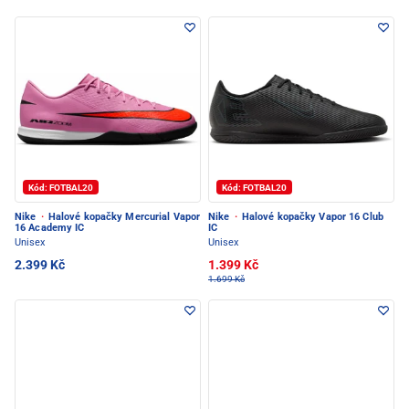
Kód: FOTBAL20
Kód: FOTBAL20
Nike
·
Halové kopačky Mercurial Vapor
Nike
·
Halové kopačky Vapor 16 Club
16 Academy IC
IC
Unisex
Unisex
2.399 Kč
1.399 Kč
1.699 Kč