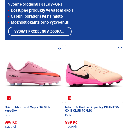
Vyberte prodejnu INTERSPORT:
Dostupné produkty ve vašem okolí
Osobní poradenství na místě
Možnost okamžitého vyzvednutí
VYBRAT PRODEJNU A ZOBRAZIT PRODUKTY
Kód: FOTBAL20
Kód: FOTBAL20
Nike
·
Mercurial Vapor 16 Club
Nike
·
Fotbalové kopačky PHANTOM
kopačky
GX II CLUB FG/MG
Děti
Děti
999 Kč
899 Kč
1.299 Kč
1.299 Kč