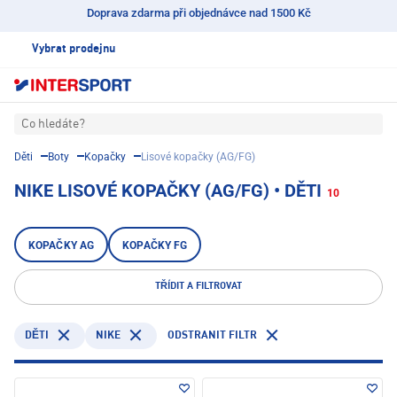
Doprava zdarma při objednávce nad 1500 Kč
Vybrat prodejnu
Co hledáte?
Děti
Boty
Kopačky
Lisové kopačky (AG/FG)
NIKE LISOVÉ KOPAČKY (AG/FG) • DĚTI
10
KOPAČKY AG
KOPAČKY FG
TŘÍDIT A FILTROVAT
NIKE
ODSTRANIT FILTR
DĚTI