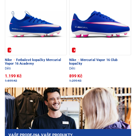
Kód: FOTBAL20
Kód: FOTBAL20
Nike
·
Fotbalové kopačky Mercurial
Nike
·
Mercurial Vapor 16 Club
Vapor 16 Academy
kopačky
Děti
Děti
1.199 Kč
899 Kč
1.699 Kč
1.299 Kč
VAŠE PRODEJNA.VAŠE PRODUKTY.