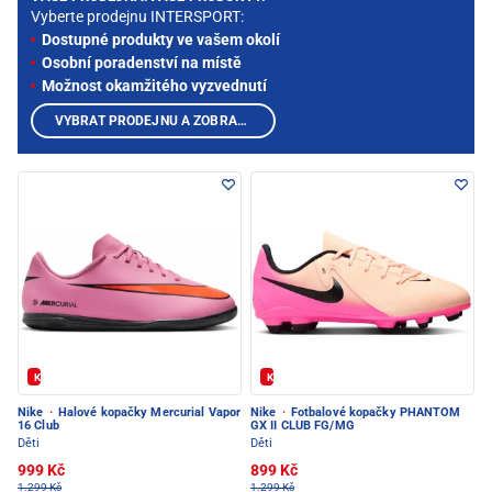
Vyberte prodejnu INTERSPORT:
Dostupné produkty ve vašem okolí
Osobní poradenství na místě
Možnost okamžitého vyzvednutí
VYBRAT PRODEJNU A ZOBRAZIT PRODUKTY
Kód: FOTBAL20
Kód: FOTBAL20
Nike
·
Halové kopačky Mercurial Vapor
Nike
·
Fotbalové kopačky PHANTOM
16 Club
GX II CLUB FG/MG
Děti
Děti
999 Kč
899 Kč
1.299 Kč
1.299 Kč