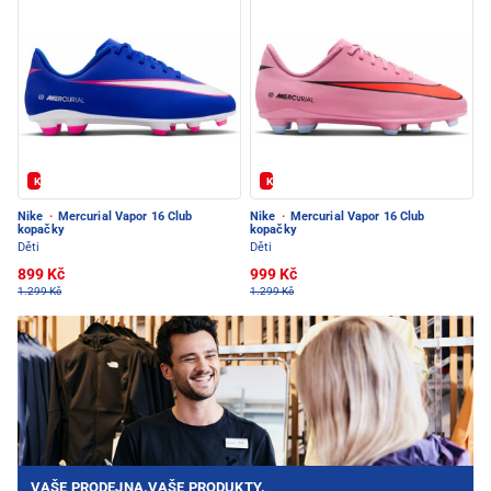
Kód: FOTBAL20
Kód: FOTBAL20
Nike
·
Mercurial Vapor 16 Club
Nike
·
Mercurial Vapor 16 Club
kopačky
kopačky
Děti
Děti
899 Kč
999 Kč
1.299 Kč
1.299 Kč
VAŠE PRODEJNA.VAŠE PRODUKTY.