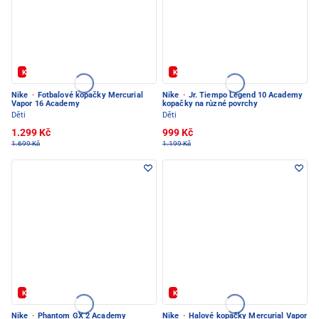
Kód: FOTBAL20
Kód: FOTBAL20
Nike
·
Fotbalové kopačky Mercurial
Nike
·
Jr. Tiempo Legend 10 Academy
Vapor 16 Academy
kopačky na různé povrchy
Děti
Děti
1.299 Kč
999 Kč
1.699 Kč
1.199 Kč
Kód: FOTBAL20
Kód: FOTBAL20
Nike
·
Phantom GX 2 Academy
Nike
·
Halové kopačky Mercurial Vapor