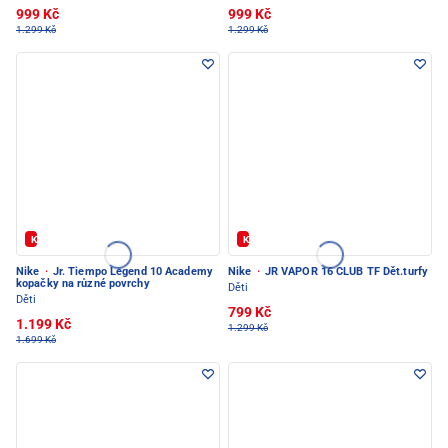
999 Kč
999 Kč
1.299 Kč
1.299 Kč
Kód: FOTBAL20
Kód: FOTBAL20
Nike
·
Jr. Tiempo Legend 10 Academy
Nike
·
JR VAPOR 16 CLUB TF Dět.turfy
kopačky na různé povrchy
Děti
Děti
799 Kč
1.199 Kč
1.299 Kč
1.699 Kč