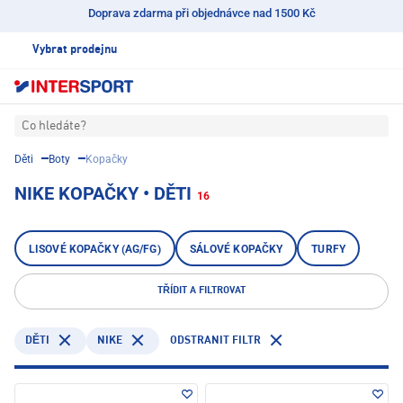
Doprava zdarma při objednávce nad 1500 Kč
Vybrat prodejnu
Co hledáte?
Děti
Boty
Kopačky
NIKE KOPAČKY • DĚTI
16
LISOVÉ KOPAČKY (AG/FG)
SÁLOVÉ KOPAČKY
TURFY
TŘÍDIT A FILTROVAT
NIKE
ODSTRANIT FILTR
DĚTI