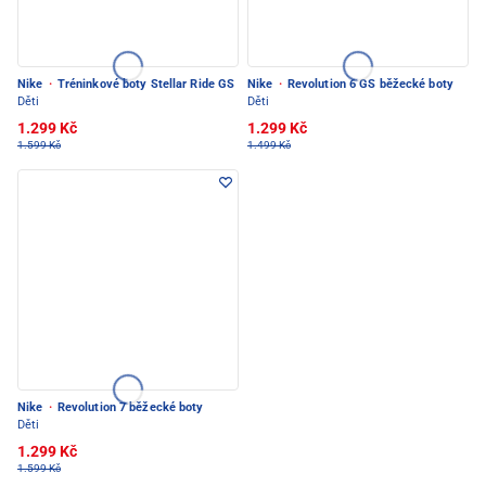
Nike
·
Tréninkové boty Stellar Ride GS
Nike
·
Revolution 6 GS běžecké boty
Děti
Děti
1.299 Kč
1.299 Kč
1.599 Kč
1.499 Kč
Nike
·
Revolution 7 běžecké boty
Děti
1.299 Kč
1.599 Kč