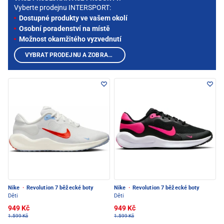
Vyberte prodejnu INTERSPORT:
Dostupné produkty ve vašem okolí
Osobní poradenství na místě
Možnost okamžitého vyzvednutí
VYBRAT PRODEJNU A ZOBRAZIT PRODUKTY
Nike
·
Revolution 7 běžecké boty
Nike
·
Revolution 7 běžecké boty
Děti
Děti
949 Kč
949 Kč
1.599 Kč
1.599 Kč