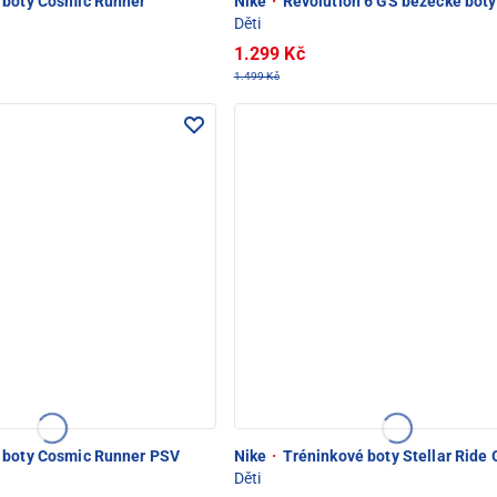
boty Cosmic Runner
Nike
·
Revolution 6 GS běžecké boty
Děti
1.299 Kč
1.499 Kč
boty Cosmic Runner PSV
Nike
·
Tréninkové boty Stellar Ride
Děti