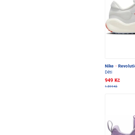
Nike
·
Revoluti
Děti
949 Kč
1.599 Kč