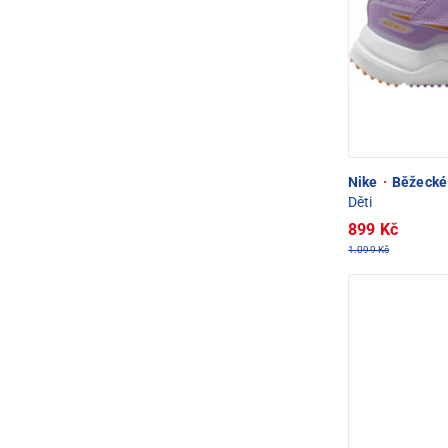
Nike
·
Běžecké 
Děti
899 Kč
1.099 Kč