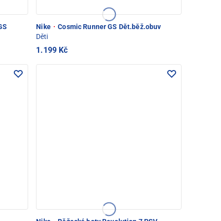
 GS
Nike
·
Cosmic Runner GS Dět.běž.obuv
Děti
1.199 Kč