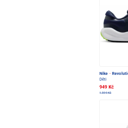
Nike
·
Revoluti
Děti
949 Kč
1.599 Kč