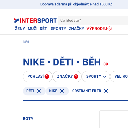
Doprava zdarma při objednávce nad 1500 Kč
Co hledáte?
ŽENY
MUŽI
DĚTI
SPORTY
ZNAČKY
VÝPRODEJ
Děti
NIKE • DĚTI • BĚH
39
POHLAVÍ
ZNAČKY
SPORTY
VELIK
1
1
NIKE
ODSTRANIT FILTR
DĚTI
BOTY