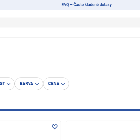
FAQ – Často kladené dotazy
OST
BARVA
CENA