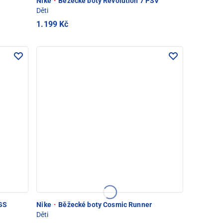
Nike
·
Běžecké boty Revolution 7 PSV
Děti
1.199 Kč
 GS
Nike
·
Běžecké boty Cosmic Runner
Děti