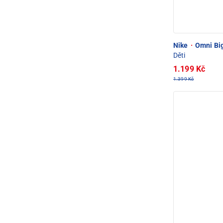
Nike
·
Omni Big
Děti
1.199 Kč
1.399 Kč