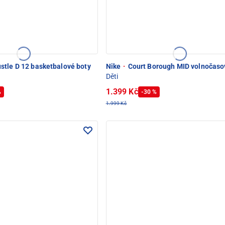
tle D 12 basketbalové boty
Nike
·
Court Borough MID volnočaso
Děti
1.399 Kč
%
-30 %
1.999 Kč