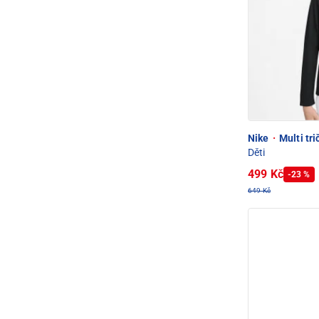
Nike
·
Multi tri
Děti
499 Kč
-23 %
649 Kč