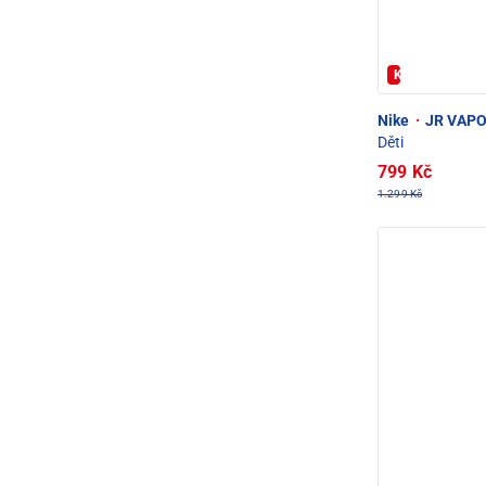
Kód: FOTBAL2
Nike
·
JR VAPOR
Děti
799 Kč
1.299 Kč