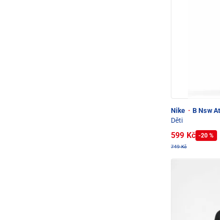
Nike
·
B Nsw At
Děti
599 Kč
-20 %
749 Kč