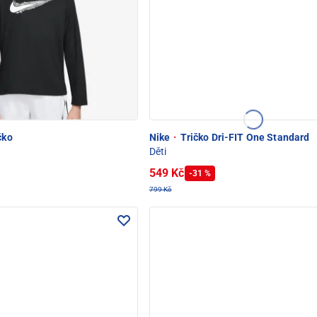
čko
Nike
·
Tričko Dri-FIT One Standard
Děti
549 Kč
-31 %
799 Kč