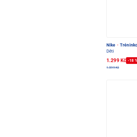
Nike
·
Tréninko
Děti
1.299 Kč
-18 
1.599 Kč