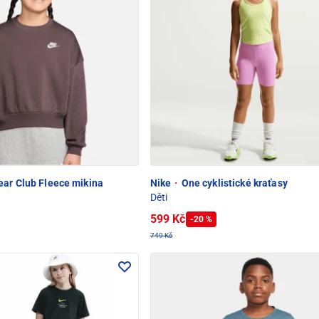
ar Club Fleece mikina
Nike
·
One cyklistické kraťasy
Děti
599 Kč
-20 %
749 Kč