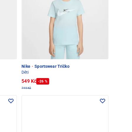
Nike
·
Sportswear Tričko
Děti
549 Kč
-26 %
749 Kč