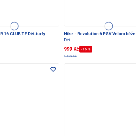
0
 16 CLUB TF Dět.turfy
Nike
·
Revolution 6 PSV Velcro běže
Děti
999 Kč
-16 %
1.199 Kč