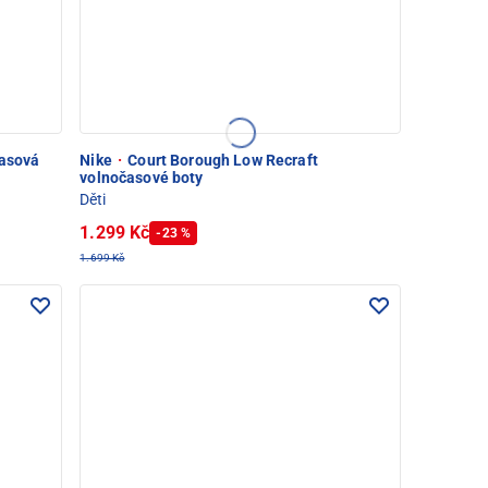
časová
Nike
·
Court Borough Low Recraft
volnočasové boty
Děti
1.299 Kč
-23 %
1.699 Kč