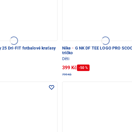
0
25 Dri-FIT fotbalové kraťasy
Nike
·
G NK DF TEE LOGO PRO SCOO
tričko
Děti
399 Kč
-50 %
799 Kč