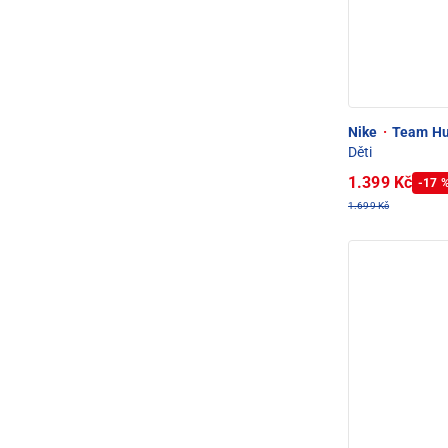
Nike
·
Team Hus
Děti
1.399 Kč
-17 
1.699 Kč