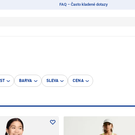
FAQ – Často kladené dotazy
OST
BARVA
SLEVA
CENA