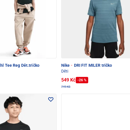
hl Tee Reg Dět.tričko
Nike
·
DRI FIT MILER tričko
Děti
549 Kč
-26 %
749 Kč