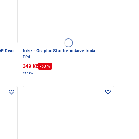
P Dívčí
Nike
·
Graphic Star tréninkové tričko
Děti
349 Kč
-53 %
749 Kč