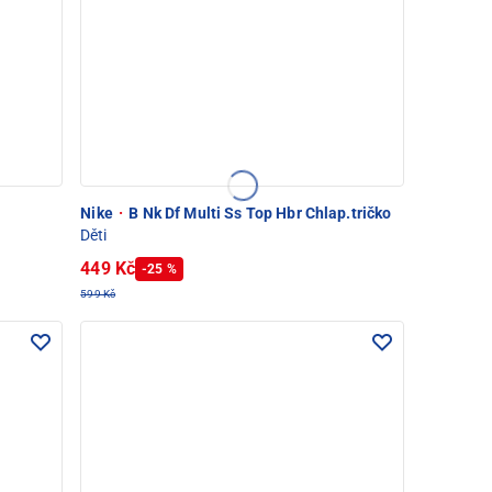
Nike
·
B Nk Df Multi Ss Top Hbr Chlap.tričko
Děti
449 Kč
-25 %
599 Kč