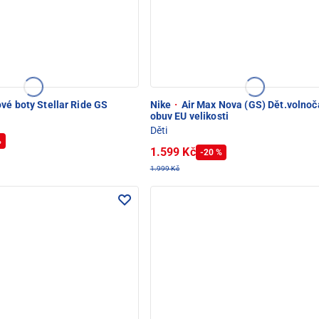
vé boty Stellar Ride GS
Nike
·
Air Max Nova (GS) Dět.volno
obuv EU velikosti
Děti
%
1.599 Kč
-20 %
1.999 Kč