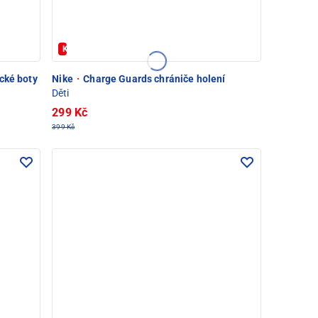
Kód: FOTBAL20
cké boty
Nike
·
Charge Guards chrániče holení
Děti
299 Kč
399 Kč