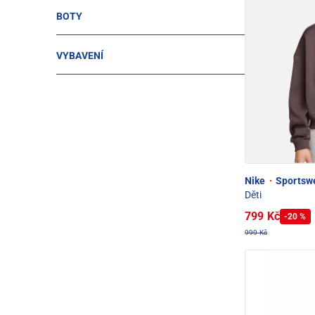
BOTY
VYBAVENÍ
Nike
·
Sportswe
Děti
799 Kč
-20 %
999 Kč