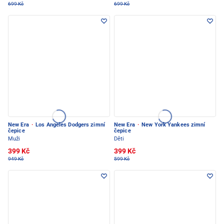
699 Kč
699 Kč
New Era
·
Los Angeles Dodgers zimní
New Era
·
New York Yankees zimní
čepice
čepice
Muži
Děti
399 Kč
399 Kč
949 Kč
599 Kč