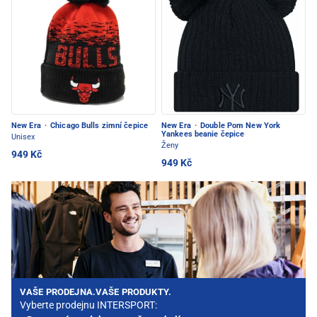
New Era
·
Chicago Bulls zimní čepice
New Era
·
Double Pom New York
Yankees beanie čepice
Unisex
Ženy
949 Kč
949 Kč
VAŠE PRODEJNA.VAŠE PRODUKTY.
Vyberte prodejnu INTERSPORT: