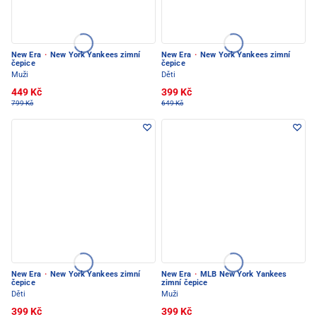
New Era
·
New York Yankees zimní
New Era
·
New York Yankees zimní
čepice
čepice
Muži
Děti
449 Kč
399 Kč
799 Kč
649 Kč
New Era
·
New York Yankees zimní
New Era
·
MLB New York Yankees
čepice
zimní čepice
Děti
Muži
399 Kč
399 Kč