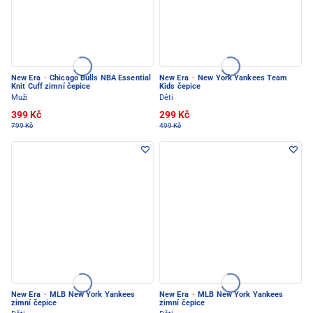
New Era
·
Chicago Bulls NBA Essential
New Era
·
New York Yankees Team
Knit Cuff zimní čepice
Kids čepice
Muži
Děti
399 Kč
299 Kč
799 Kč
499 Kč
New Era
·
MLB New York Yankees
New Era
·
MLB New York Yankees
zimní čepice
zimní čepice