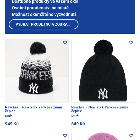
Dostupné produkty ve vašem okolí
Osobní poradenství na místě
Možnost okamžitého vyzvednutí
VYBRAT PRODEJNU A ZOBRAZIT PRODUKTY
New Era
·
New York Yankees zimní
New Era
·
New York Yankees zimní
čepice
čepice
Muži
Muži
949 Kč
849 Kč