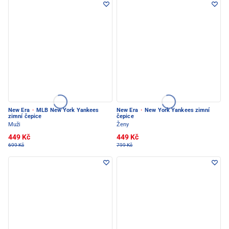
New Era
·
MLB New York Yankees
New Era
·
New York Yankees zimní
zimní čepice
čepice
Muži
Ženy
449 Kč
449 Kč
699 Kč
799 Kč