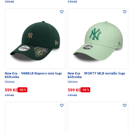
799 Kč
749 Kč
New Era
·
940MLB Repreve mini logo
New Era
·
9FORTY MLB metallic logo
Kšiltovka
kšiltovka
Unisex
Unisex
599 Kč
599 Kč
-20 %
-20 %
749 Kč
749 Kč