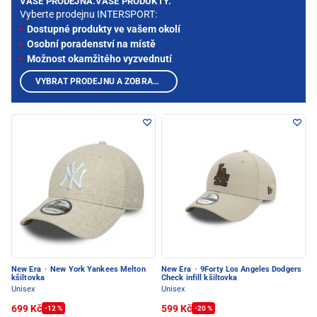
VAŠE PRODEJNA.VAŠE PRODUKTY.
Vyberte prodejnu INTERSPORT:
Dostupné produkty ve vašem okolí
Osobní poradenství na místě
Možnost okamžitého vyzvednutí
VYBRAT PRODEJNU A ZOBRAZIT PRODUKTY
New Era
·
New York Yankees Melton
New Era
·
9Forty Los Angeles Dodgers
kšiltovka
Check infill kšiltovka
Unisex
Unisex
699 Kč
599 Kč
-12 %
-20 %