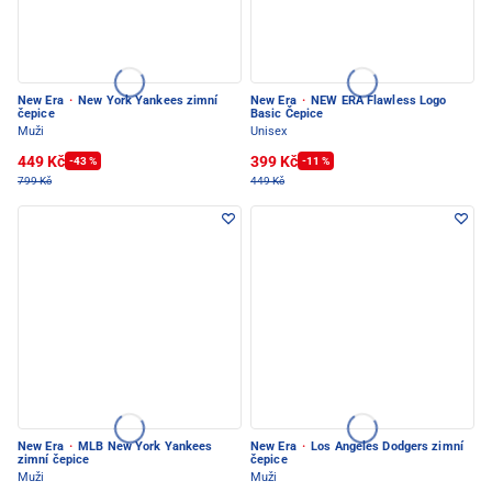
New Era
·
New York Yankees zimní
New Era
·
NEW ERA Flawless Logo
čepice
Basic Čepice
Muži
Unisex
449 Kč
399 Kč
-43 %
-11 %
799 Kč
449 Kč
New Era
·
MLB New York Yankees
New Era
·
Los Angeles Dodgers zimní
zimní čepice
čepice
Muži
Muži