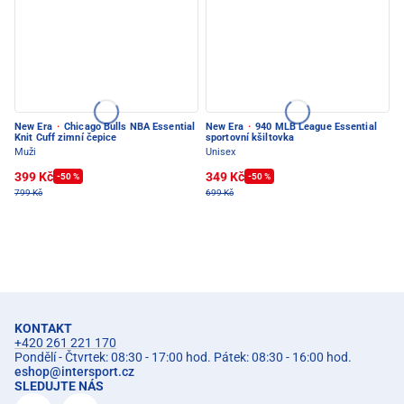
New Era
·
Chicago Bulls NBA Essential
New Era
·
940 MLB League Essential
Knit Cuff zimní čepice
sportovní kšiltovka
Muži
Unisex
399 Kč
349 Kč
-50 %
-50 %
799 Kč
699 Kč
KONTAKT
+420 261 221 170
Pondělí - Čtvrtek: 08:30 - 17:00 hod. Pátek: 08:30 - 16:00 hod.
eshop
@
intersport.cz
SLEDUJTE NÁS