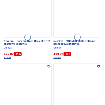
New Era
·
Ponytail Open Back 9FORTY
New Era
·
940 MLB Melton eframe
sportovní kšiltovka
baseballová kšiltovka
Unisex
Unisex
499 Kč
499 Kč
-41 %
-47 %
849 Kč
949 Kč