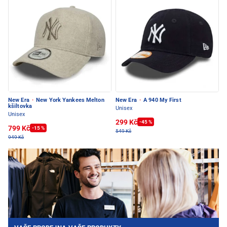
New Era
·
New York Yankees Melton
New Era
·
A 940 My First
kšiltovka
Unisex
Unisex
299 Kč
-45 %
799 Kč
-15 %
549 Kč
949 Kč