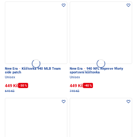
New Era
·
Kšiltovka 940 MLB Team
New Era
·
940 NFL Repreve 9forty
side patch
sportovní kšiltovka
Unisex
Unisex
449 Kč
449 Kč
-30 %
-40 %
649 Kč
749 Kč