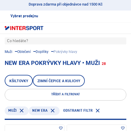
Doprava zdarma při objednávce nad 1500 Kč
Vybrat prodejnu
Co hledáte?
Muži
Oblečení
Doplňky
Pokrývky hlavy
NEW ERA POKRÝVKY HLAVY • MUŽI
28
KŠILTOVKY
ZIMNÍ ČEPICE A KULICHY
TŘÍDIT A FILTROVAT
NEW ERA
ODSTRANIT FILTR
MUŽI