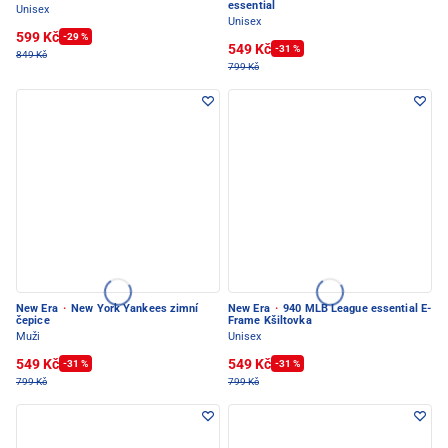
essential
Unisex
Unisex
599 Kč
-29 %
549 Kč
-31 %
849 Kč
799 Kč
New Era
·
New York Yankees zimní
New Era
·
940 MLB League essential E-
čepice
Frame Kšiltovka
Muži
Unisex
549 Kč
549 Kč
-31 %
-31 %
799 Kč
799 Kč