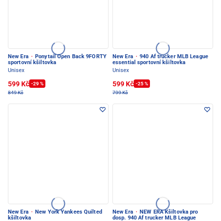
New Era
·
Ponytail Open Back 9FORTY
New Era
·
940 Af trucker MLB League
sportovní kšiltovka
essential sportovní kšiltovka
Unisex
Unisex
599 Kč
599 Kč
-29 %
-25 %
849 Kč
799 Kč
New Era
·
New York Yankees Quilted
New Era
·
NEW ERA Kšiltovka pro
kšiltovka
dosp. 940 Af trucker MLB League