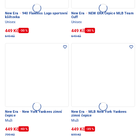
New Era
·
940 Flawless Logo sportovní
New Era
·
NEW ERA Čepice MLB Team
kšiltovka
Cuff
Unisex
Unisex
449 Kč
449 Kč
-30 %
-30 %
649 Kč
649 Kč
New Era
·
New York Yankees zimní
New Era
·
MLB New York Yankees
čepice
zimní čepice
Muži
Muži
449 Kč
449 Kč
-43 %
-35 %
799 Kč
699 Kč