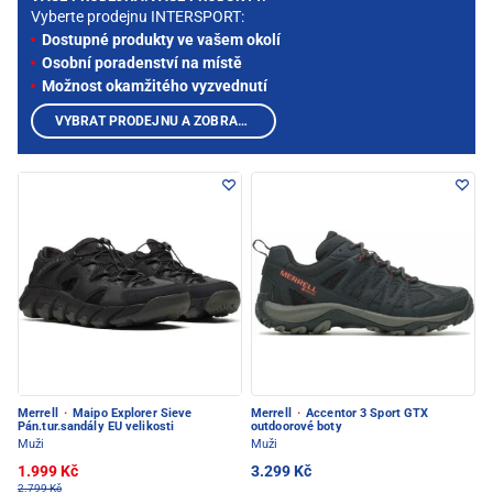
Vyberte prodejnu INTERSPORT:
Dostupné produkty ve vašem okolí
Osobní poradenství na místě
Možnost okamžitého vyzvednutí
VYBRAT PRODEJNU A ZOBRAZIT PRODUKTY
Merrell
·
Maipo Explorer Sieve
Merrell
·
Accentor 3 Sport GTX
Pán.tur.sandály EU velikosti
outdoorové boty
Muži
Muži
1.999 Kč
3.299 Kč
2.799 Kč