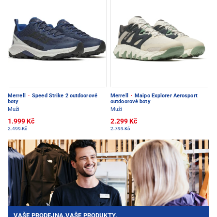
Merrell
·
Speed Strike 2 outdoorové
Merrell
·
Maipo Explorer Aerosport
boty
outdoorové boty
Muži
Muži
1.999 Kč
2.299 Kč
2.499 Kč
2.799 Kč
VAŠE PRODEJNA.VAŠE PRODUKTY.