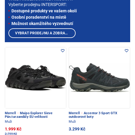
Vyberte prodejnu INTERSPORT:
Dostupné produkty ve vašem okolí
Osobní poradenství na místě
Možnost okamžitého vyzvednutí
VYBRAT PRODEJNU A ZOBRAZIT PRODUKTY
Merrell
·
Maipo Explorer Sieve
Merrell
·
Accentor 3 Sport GTX
Pán.tur.sandály EU velikosti
outdoorové boty
Muži
Muži
1.999 Kč
3.299 Kč
2.799 Kč