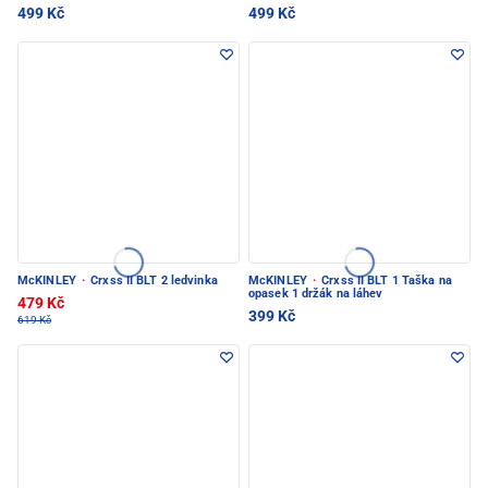
499 Kč
499 Kč
McKINLEY
·
Crxss II BLT 2 ledvinka
McKINLEY
·
Crxss II BLT 1 Taška na
opasek 1 držák na láhev
479 Kč
399 Kč
619 Kč