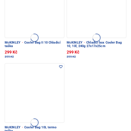
McKINLEY
·
Cooler Bag II 10 Chladicí
McKINLEY
·
Chladicí box Cooler Bag
taška
10, 10l, 240g 27x17x25cm
299 Kč
299 Kč
399 Kč
399 Kč
McKINLEY
·
Cooler Bag 10L termo
taška