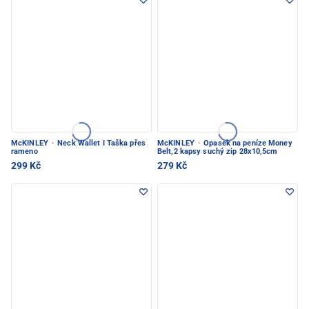
McKINLEY
·
Neck Wallet I Taška přes
McKINLEY
·
Opasek na peníze Money
rameno
Belt,2 kapsy suchý zip 28x10,5cm
299 Kč
279 Kč