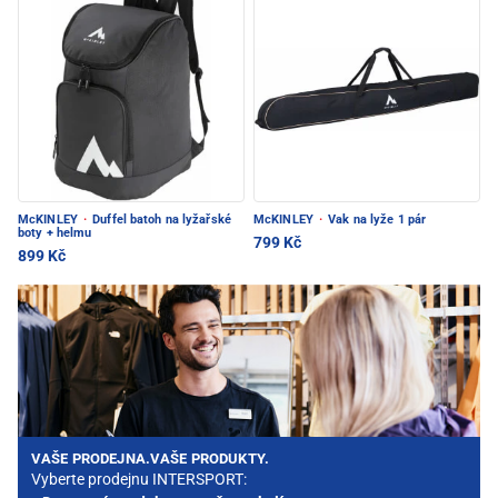
McKINLEY
·
Duffel batoh na lyžařské
McKINLEY
·
Vak na lyže 1 pár
boty + helmu
799 Kč
899 Kč
VAŠE PRODEJNA.VAŠE PRODUKTY.
Vyberte prodejnu INTERSPORT: