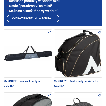
Dostupné produkty ve vašem okolí
Osobní poradenství na místě
Možnost okamžitého vyzvednutí
VYBRAT PRODEJNU A ZOBRAZIT PRODUKTY
McKINLEY
·
Vak na 1 pár lyží
McKINLEY
·
Taška na lyžařské boty
799 Kč
649 Kč