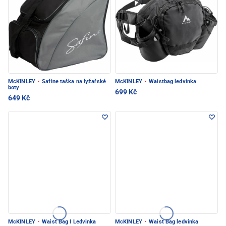
McKINLEY
·
Safine taška na lyžařské
McKINLEY
·
Waistbag ledvinka
boty
699 Kč
649 Kč
McKINLEY
·
Waist Bag I Ledvinka
McKINLEY
·
Waist Bag ledvinka