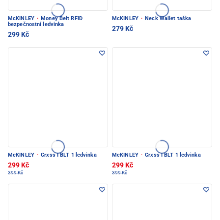
McKINLEY
·
Money Belt RFID
McKINLEY
·
Neck Wallet taška
bezpečnostní ledvinka
279 Kč
299 Kč
McKINLEY
·
Crxss I BLT 1 ledvinka
McKINLEY
·
Crxss I BLT 1 ledvinka
299 Kč
299 Kč
399 Kč
399 Kč