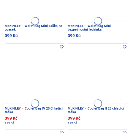
McKINLEY
·
Waist Bag Mini Taška na
McKINLEY
·
Waist Bag Mini
opasek
bezpečnostní ledvinka
399 Kč
399 Kč
McKINLEY
·
Cooler Bag IV 25 Chladicí
McKINLEY
·
Cooler Bag II 25 chladící
taška
taška
399 Kč
399 Kč
549 Kč
549 Kč