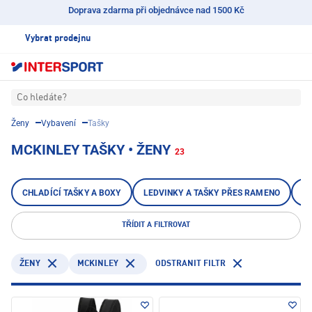
Doprava zdarma při objednávce nad 1500 Kč
Vybrat prodejnu
Co hledáte?
Ženy
Vybavení
Tašky
MCKINLEY TAŠKY • ŽENY
23
CHLADÍCÍ TAŠKY A BOXY
LEDVINKY A TAŠKY PŘES RAMENO
TA
TŘÍDIT A FILTROVAT
MCKINLEY
ODSTRANIT FILTR
ŽENY